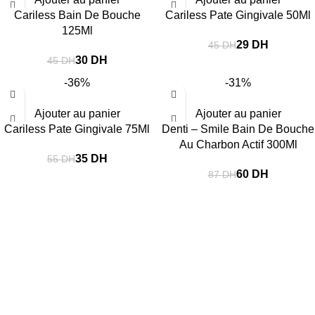
Cariless Bain De Bouche
Cariless Pate Gingivale 50Ml
125Ml
29
DH
45
DH
30
DH
45
DH
-36%
-31%
Ajouter au panier
Ajouter au panier
Cariless Pate Gingivale 75Ml
Denti – Smile Bain De Bouche
Au Charbon Actif 300Ml
35
DH
55
DH
60
DH
87
DH