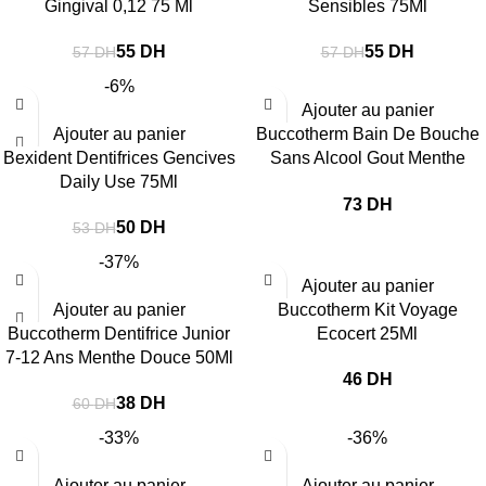
Gingival 0,12 75 Ml
Sensibles 75Ml
55
DH
55
DH
57
DH
57
DH
-6%
Ajouter au panier
Ajouter au panier
Buccotherm Bain De Bouche
Bexident Dentifrices Gencives
Sans Alcool Gout Menthe
Daily Use 75Ml
Fraiche 300 Ml
DH
50
DH
53
DH
-37%
Ajouter au panier
Ajouter au panier
Buccotherm Kit Voyage
Buccotherm Dentifrice Junior
Ecocert 25Ml
7-12 Ans Menthe Douce 50Ml
DH
38
DH
60
DH
-33%
-36%
Ajouter au panier
Ajouter au panier