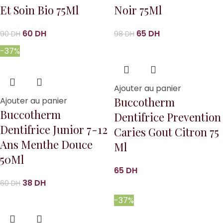
Et Soin Bio 75Ml
Noir 75Ml
60
DH
65
DH
90
DH
98
DH
-37%
Ajouter au panier
Buccotherm
Ajouter au panier
Buccotherm
Dentifrice Prevention
Dentifrice Junior 7-12
Caries Gout Citron 75
Ans Menthe Douce
Ml
50Ml
65
DH
38
DH
60
DH
-37%