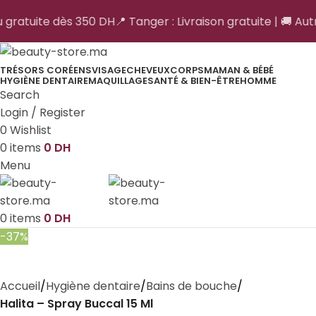
u gratuite dès 350 DH
📍 Tanger : Livraison gratuite | 🚚 Autr
TRÉSORS CORÉENS
VISAGE
CHEVEUX
CORPS
MAMAN & BÉBÉ
HYGIÈNE DENTAIRE
MAQUILLAGE
SANTÉ & BIEN-ÊTRE
HOMME
Search
Login / Register
0
Wishlist
0
items
0
DH
Menu
0
items
0
DH
-37%
Accueil
Hygiène dentaire
Bains de bouche
Halita – Spray Buccal 15 Ml