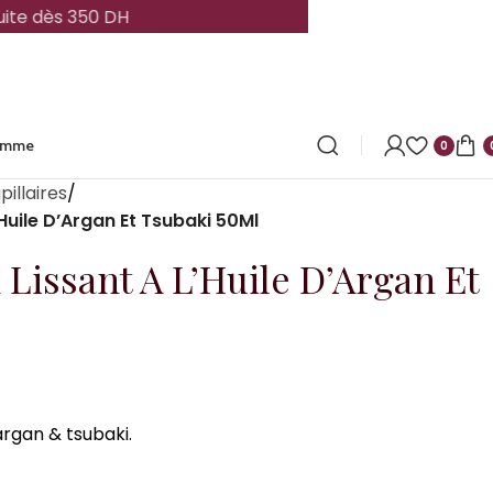
ite dès 350 DH
omme
0
pillaires
’Huile D’Argan Et Tsubaki 50Ml
 Lissant A L’Huile D’Argan Et
argan & tsubaki.