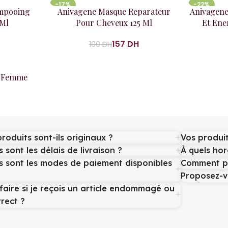
-17%
-22%
Ajouter au panier
Ajouter au
mpooing
Anivagene Masque Reparateur
Anivagene
 Ml
Pour Cheveux 125 Ml
Et Ene
157
DH
190
DH
c Femme
produits sont-ils originaux ?
Vos produit
 sont les délais de livraison ?
À quels hor
s sont les modes de paiement disponibles
Comment pui
Proposez-v
faire si je reçois un article endommagé ou
rrect ?