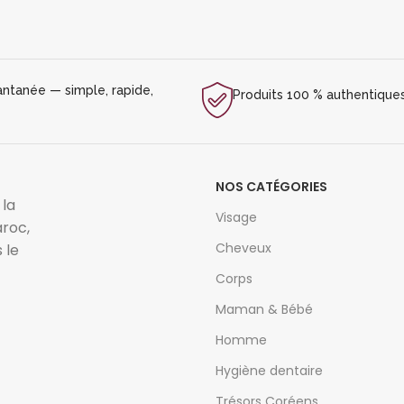
antanée — simple, rapide,
Produits 100 % authentiques 
NOS CATÉGORIES
 la
Visage
roc,
Cheveux
 le
Corps
Maman & Bébé
Homme
Hygiène dentaire
Trésors Coréens