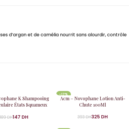
uses d’argan et de camélia nourrit sans alourdir, contrôle
-17%
 panier
Ajouter au panier
vophane K Shampooing
Acm – Novophane Lotion Anti-
iculaire États Squameux
Chute 100Ml
Sévères 125 Ml
325
DH
147
DH
393
DH
189
DH