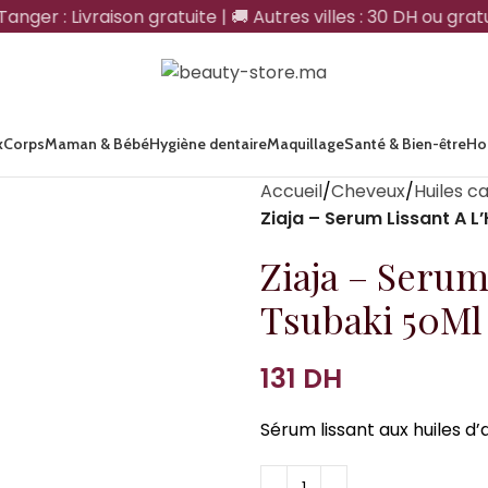
nger : Livraison gratuite | 🚚 Autres villes : 30 DH ou gratu
x
Corps
Maman & Bébé
Hygiène dentaire
Maquillage
Santé & Bien-être
H
Accueil
Cheveux
Huiles ca
Ziaja – Serum Lissant A L
Ziaja – Serum
Tsubaki 50Ml
DH
Sérum lissant aux huiles d’