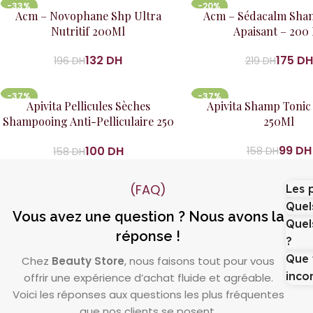
-33%
-20%
Ajouter au panier
Ajouter au panier
Acm – Novophane Shp Ultra
Acm – Sédacalm Sha
Nutritif 200Ml
Apaisant – 200
132
DH
175
DH
196
DH
219
DH
-37%
-37%
Ajouter au panier
Ajouter au panier
Apivita Pellicules Sèches
Apivita Shamp Toni
Shampooing Anti-Pelliculaire 250
250Ml
Ml
99
DH
100
DH
158
DH
158
DH
(FAQ)
Les 
Quels
Vous avez une question ? Nous avons la
Quel
réponse !
?
Que 
Chez
Beauty Store
, nous faisons tout pour vous
inco
offrir une expérience d’achat fluide et agréable.
Voici les réponses aux questions les plus fréquentes
que nos clients se posent.