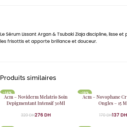
Le Sérum Lissant Argan & Tsubaki Ziaja discipline, lisse e
les frisottis et apporte brillance et douceur.
Produits similaires
-14%
-19%
Ajouter au panier
Ajouter au panier
Acm – Noviderm Melatrio Soin
Acm – Novophane Cr
Depigmentant Intensif 30Ml
Ongles – 15 M
276
DH
137
D
320
DH
170
DH