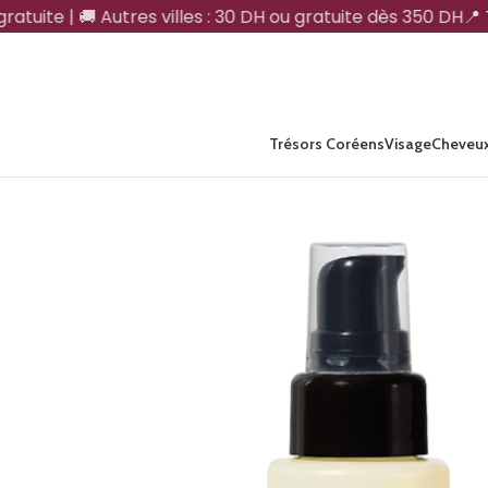
atuite | 🚚 Autres villes : 30 DH ou gratuite dès 350 DH
📍 Ta
Trésors Coréens
Visage
Cheveu