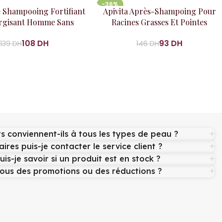
-36%
 panier
Ajouter au panier
 Shampooing Fortifiant
Apivita Après-Shampoing Pour
rgisant Homme Sans
Racines Grasses Et Pointes
Sulfate 200 Ml
Sèches150Ml
108
DH
93
DH
139
DH
146
DH
s conviennent-ils à tous les types de peau ?
aires puis-je contacter le service client ?
s-je savoir si un produit est en stock ?
ous des promotions ou des réductions ?