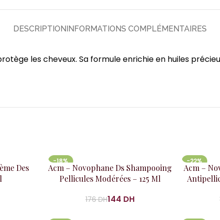
DESCRIPTION
INFORMATIONS COMPLÉMENTAIRES
t protège les cheveux. Sa formule enrichie en huiles précie
-18%
-22%
Ajouter au panier
Ajouter au
ème Des
Acm – Novophane Ds Shampooing
Acm – No
l
Pellicules Modérées – 125 Ml
Antipell
H
144
DH
176
DH