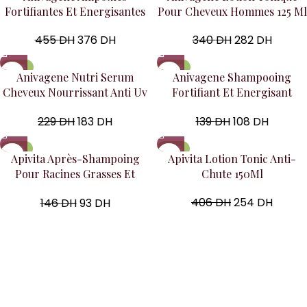
Fortifiantes Et Energisantes
Pour Cheveux Hommes 125 Ml
Pour Cheveux 7 Ampoules 5
340
DH
282
DH
455
DH
376
DH
Ml
-20%
-22%
Anivagene Nutri Serum
Anivagene Shampooing
Cheveux Nourrissant Anti Uv
Fortifiant Et Energisant
125 Ml
Femme Sans Sulfate 200 Ml
229
DH
183
DH
139
DH
108
DH
-36%
-37%
Apivita Après-Shampoing
Apivita Lotion Tonic Anti-
Pour Racines Grasses Et
Chute 150Ml
Pointes Sèches150Ml
406
DH
254
DH
146
DH
93
DH