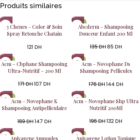
Produits similaires
-37%
3 Chenes – Color & Soin
Abcderm – Shampooing
Spray Retouche Chatain
Douceur Enfant 200 Ml
Foncé 75 Ml
135
DH
85
DH
121
DH
-37%
-18%
Acm – Cbphane Shampooing
Acm – Novophane Ds
Ultra-Nutritif – 200 Ml
Shampooing Pellicules
Modérées – 125 Ml
171
DH
107
DH
176
DH
144
DH
-22%
-33%
Acm – Novophane K
Acm – Novophane Shp Ultra
Shampooing Antipelliculaire
Nutritif 200Ml
États Squameux Sévères 125
196
DH
132
DH
189
DH
147
DH
Ml
-17%
-17%
Anivagene Ampoules
Anivagene Lotion Tonique