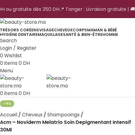
 DH ou gratuite dès 350 DH
📍 Tanger : Livraison gratuite | 🚚
TRÉSORS CORÉENS
VISAGE
CHEVEUX
CORPS
MAMAN & BÉBÉ
HYGIÈNE DENTAIRE
MAQUILLAGE
SANTÉ & BIEN-ÊTRE
HOMME
Search
Login / Register
0
Wishlist
0
items
0
DH
Menu
0
items
0
DH
-14%
Accueil
Cheveux
Shampooings
Acm – Noviderm Melatrio Soin Depigmentant Intensif
30Ml