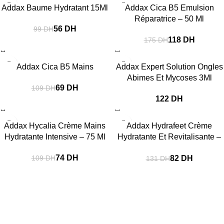
-43%
-33%
Addax Baume Hydratant 15Ml
Addax Cica B5 Emulsion
Réparatrice – 50 Ml
56
DH
99
DH
118
DH
175
DH
-37%
Addax Cica B5 Mains
Addax Expert Solution Ongles
Abimes Et Mycoses 3Ml
69
DH
109
DH
DH
-32%
-37%
Addax Hycalia Crème Mains
Addax Hydrafeet Crème
Hydratante Intensive – 75 Ml
Hydratante Et Revitalisante –
100 Ml
74
DH
82
DH
109
DH
131
DH