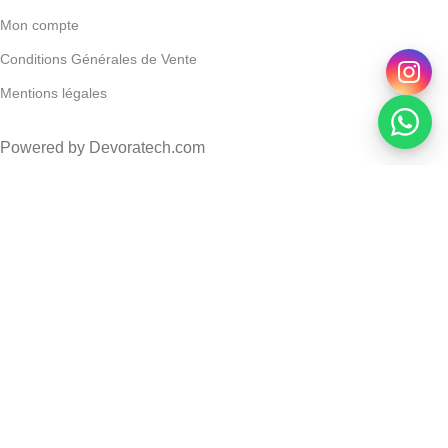
Mon compte
Conditions Générales de Vente
Mentions légales
Powered by Devoratech.com
30 DH ou gratuite dès 350 DH
📍 Tanger : Livraison gratuite | 🚚 Au
Ziaja – Gel Nettoyant Intime Apaisant À La Camomille –
200Ml
AJOUTER AU PANIER
ACHETER MAINTENANT