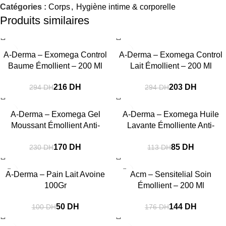
Catégories :
Corps
,
Hygiène intime & corporelle
Produits similaires
-27%
-31%
A-Derma – Exomega Control
A-Derma – Exomega Control
Baume Émollient – 200 Ml
Lait Émollient – 200 Ml
216
DH
203
DH
294
DH
294
DH
-26%
-25%
A-Derma – Exomega Gel
A-Derma – Exomega Huile
Moussant Émollient Anti-
Lavante Émolliente Anti-
Grattage 500 Ml
Grattage 200 Ml
170
DH
85
DH
230
DH
113
DH
-50%
-18%
A-Derma – Pain Lait Avoine
Acm – Sensitelial Soin
100Gr
Émollient – 200 Ml
50
DH
144
DH
100
DH
176
DH