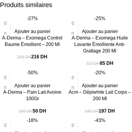
Produits similaires
-27%
-25%
Ajouter au panier
Ajouter au panier
A-Derma – Exomega Control
A-Derma – Exomega Huile
Baume Émollient – 200 Ml
Lavante Émolliente Anti-
Grattage 200 Ml
216
DH
294
DH
85
DH
113
DH
-50%
-20%
Ajouter au panier
Ajouter au panier
A-Derma – Pain Lait Avoine
Acm – Dépiwhite Lait Corps –
100Gr
200 Ml
50
DH
197
DH
100
DH
245
DH
-18%
-43%