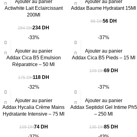
Ajouter au panier
Ajouter au panier
Actiwhite Lait Eclaircissant
Addax Baume Hydratant 15Ml
200Ml
56
DH
99
DH
234
DH
284
DH
-33%
-37%
Ajouter au panier
Ajouter au panier
Addax Cica B5 Emulsion
Addax Cica B5 Pieds – 15 Ml
Réparatrice – 50 Ml
69
DH
109
DH
118
DH
175
DH
-32%
-37%
Ajouter au panier
Ajouter au panier
Addax Hycalia Crème Mains
Addax Septidol Gel Intime Ph5
Hydratante Intensive – 75 Ml
– 250 Ml
74
DH
85
DH
109
DH
135
DH
-37%
-43%