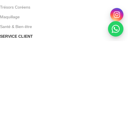
Trésors Coréens
Maquillage
Santé & Bien-être
SERVICE CLIENT
Pourquoi choisir Beauty Store
Contact
Mon compte
Conditions Générales de Vente
Mentions légales
Powered by Devoratech.com
DH ou gratuite dès 350 DH
📍 Tanger : Livraison gratuite | 🚚 Autre
Acm – Sensitelial Pain Surgras Dermatologique – 100 G