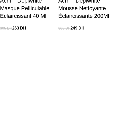
Acm – Depiwhite
Acm – Dépiwhite
Masque Pelliculable
Mousse Nettoyante
Eclaircissant 40 Ml
Éclaircissante 200Ml
263
DH
249
DH
305
DH
305
DH