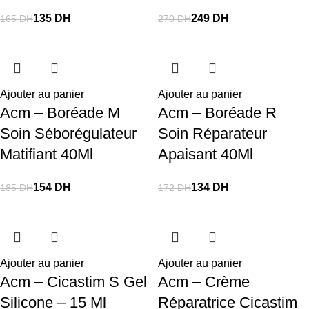
135
DH
249
DH
165
DH
270
DH
Ajouter au panier
Ajouter au panier
Acm – Boréade M
Acm – Boréade R
Soin Séborégulateur
Soin Réparateur
Matifiant 40Ml
Apaisant 40Ml
154
DH
134
DH
185
DH
172
DH
Ajouter au panier
Ajouter au panier
Acm – Cicastim S Gel
Acm – Crème
Silicone – 15 Ml
Réparatrice Cicastim