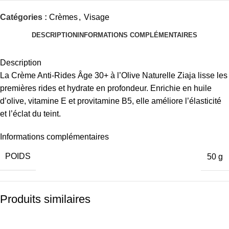
Catégories :
Crèmes
,
Visage
DESCRIPTION
INFORMATIONS COMPLÉMENTAIRES
Description
La Crème Anti-Rides Âge 30+ à l’Olive Naturelle Ziaja lisse les
premières rides et hydrate en profondeur. Enrichie en huile
d’olive, vitamine E et provitamine B5, elle améliore l’élasticité
et l’éclat du teint.
Informations complémentaires
POIDS
50 g
Produits similaires
-18%
-17%
-19%
-18%
-14%
-14%
-22%
-16%
-26%
-18%
-8%