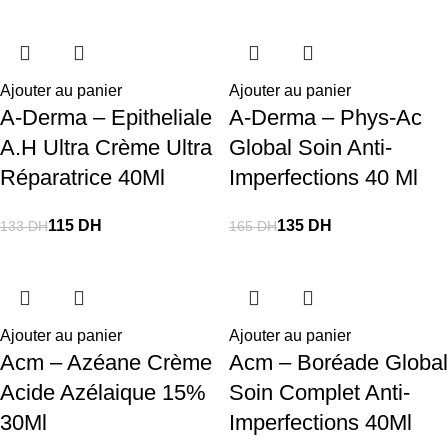
-14%
-22%
-16%
-22%
-14%
-8%
-18%
-22%
-19%
-27%
-26%
-18%
Ajouter au panier
Ajouter au panier
A-Derma – Epitheliale
A-Derma – Phys-Ac
A.H Ultra Crème Ultra
Global Soin Anti-
Réparatrice 40Ml
Imperfections 40 Ml
115
DH
135
DH
133
DH
165
DH
Ajouter au panier
Ajouter au panier
Acm – Azéane Crème
Acm – Boréade Global
Acide Azélaique 15%
Soin Complet Anti-
30Ml
Imperfections 40Ml