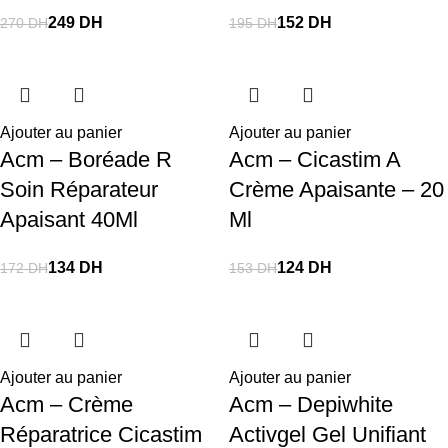
249
DH
152
DH
270
DH
195
DH
Ajouter au panier
Ajouter au panier
Acm – Boréade R
Acm – Cicastim A
Soin Réparateur
Crème Apaisante – 20
Apaisant 40Ml
Ml
134
DH
124
DH
172
DH
153
DH
Ajouter au panier
Ajouter au panier
Acm – Crème
Acm – Depiwhite
Réparatrice Cicastim
Activgel Gel Unifiant