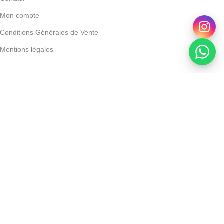
Mon compte
Conditions Générales de Vente
Mentions légales
Powered by Devoratech.com
 ou gratuite dès 350 DH
📍 Tanger : Livraison gratuite | 🚚 Autres 
Acm – Dépiwhite S Spf 50+ – 50 Ml
DH
DH
AJOUTER AU PANIER
ACHETER MAINTENANT