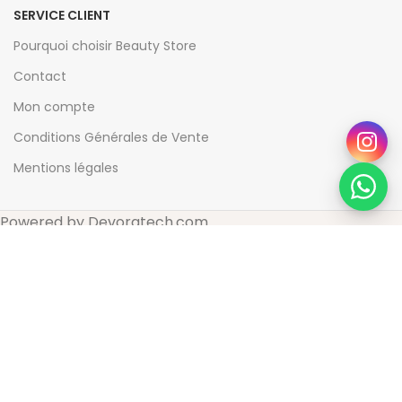
SERVICE CLIENT
Pourquoi choisir Beauty Store
Contact
Mon compte
Conditions Générales de Vente
Mentions légales
Powered by Devoratech.com
u gratuite dès 350 DH
📍 Tanger : Livraison gratuite | 🚚 Aut
Uriage – Bébé – 1Er Lait Hydratant – 500 Ml
DH
DH
Ajouter au panier