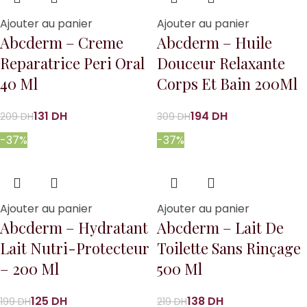
Ajouter au panier
Ajouter au panier
Abcderm – Creme
Abcderm – Huile
Reparatrice Peri Oral
Douceur Relaxante
40 Ml
Corps Et Bain 200Ml
131
DH
194
DH
209
DH
309
DH
-37%
-37%
Ajouter au panier
Ajouter au panier
Abcderm – Hydratant
Abcderm – Lait De
Lait Nutri-Protecteur
Toilette Sans Rinçage
– 200 Ml
500 Ml
125
DH
138
DH
199
DH
219
DH