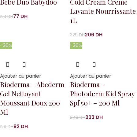
Bébé Duo Babydoo
Cold Cream Creme
Lavante Nourrissante
77
DH
123
DH
1L
206
DH
329
DH
-36%
-36%
Ajouter au panier
Ajouter au panier
Bioderma – Abcderm
Bioderma –
Gel Nettoyant
Photoderm Kid Spray
Moussant Doux 200
Spf 50+ – 200 Ml
Ml
223
DH
349
DH
82
DH
129
DH