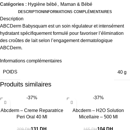
Catégories :
Hygiène bébé
,
Maman & Bébé
DESCRIPTION
INFORMATIONS COMPLÉMENTAIRES
Description
ABCDerm Babysquam est un soin régulateur et intensément
hydratant spécifiquement formulé pour favoriser l’élimination
des croûtes de lait selon l’engagement dermatologique
ABCDerm.
Informations complémentaires
POIDS
40 g
Produits similaires
-37%
-37%
Abcderm – Creme Reparatrice
Abcderm – H2O Solution
Peri Oral 40 Ml
Micellaire – 500 Ml
131
DH
104
DH
209
DH
165
DH