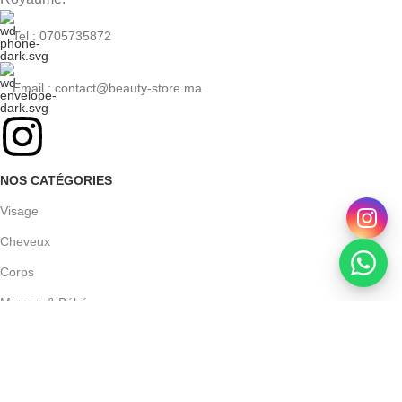
Tel : 0705735872
Email : contact@beauty-store.ma
NOS CATÉGORIES
Visage
Cheveux
Corps
Maman & Bébé
Homme
Hygiène dentaire
Trésors Coréens