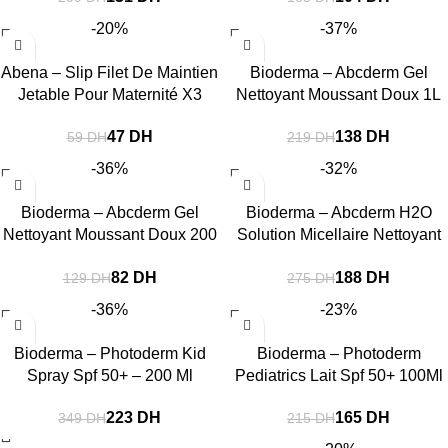
-20%
-37%
Abena – Slip Filet De Maintien
Bioderma – Abcderm Gel
Jetable Pour Maternité X3
Nettoyant Moussant Doux 1L
47
DH
138
DH
59
DH
219
DH
-36%
-32%
Bioderma – Abcderm Gel
Bioderma – Abcderm H2O
Nettoyant Moussant Doux 200
Solution Micellaire Nettoyant
Ml
Ultra Douceur 1L
82
DH
188
DH
129
DH
275
DH
-36%
-23%
Bioderma – Photoderm Kid
Bioderma – Photoderm
Spray Spf 50+ – 200 Ml
Pediatrics Lait Spf 50+ 100Ml
223
DH
165
DH
349
DH
215
DH