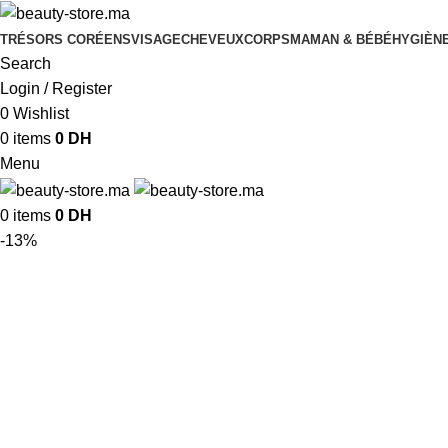
TRÉSORS CORÉENS
VISAGE
CHEVEUX
CORPS
MAMAN & BÉBÉ
HYGIÈNE
Search
Login / Register
0
Wishlist
0
items
0
DH
Menu
0
items
0
DH
-13%