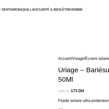
 DENTAIRE
MAQUILLAGE
SANTÉ & BIEN-ÊTRE
HOMME
Accueil
Visage
Écrans solair
Uriage – Bariés
50Ml
173
DH
199
DH
Fluide solaire ultra-protecte