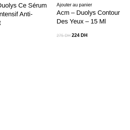
Duolys Ce Sérum
Ajouter au panier
Acm – Duolys Contour
tensif Anti-
Des Yeux – 15 Ml
t
224
DH
275
DH