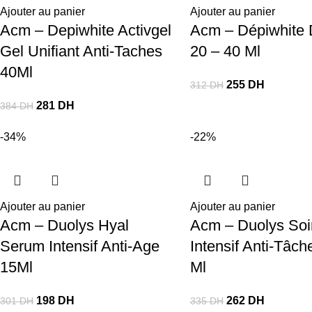
Ajouter au panier
Ajouter au panier
Acm – Depiwhite Activgel
Acm – Dépiwhite 
Gel Unifiant Anti-Taches
20 – 40 Ml
40Ml
255
DH
312
DH
281
DH
384
DH
-34%
-22%
Ajouter au panier
Ajouter au panier
Acm – Duolys Hyal
Acm – Duolys Soi
Serum Intensif Anti-Age
Intensif Anti-Tâch
15Ml
Ml
198
DH
262
DH
301
DH
335
DH