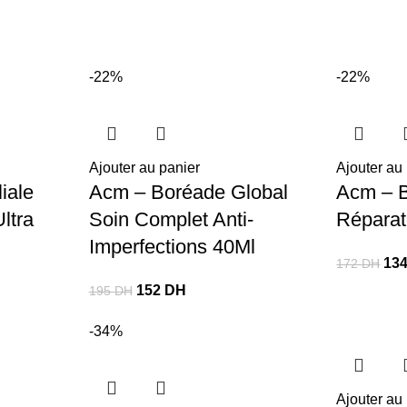
-22%
-22%
Ajouter au panier
Ajouter au
iale
Acm – Boréade Global
Acm – 
ltra
Soin Complet Anti-
Réparat
Imperfections 40Ml
13
172
DH
152
DH
195
DH
-34%
Ajouter au