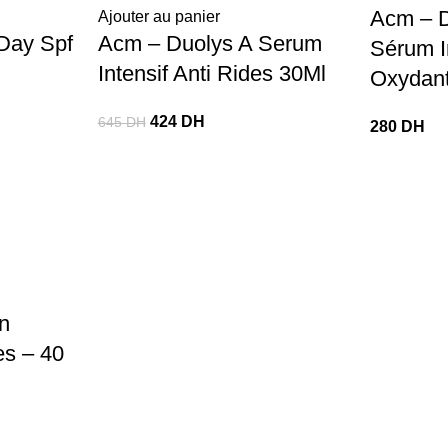
Acm – 
Ajouter au panier
Day Spf
Acm – Duolys A Serum
Sérum In
Intensif Anti Rides 30Ml
Oxydan
424
DH
645
DH
280
DH
n
es – 40