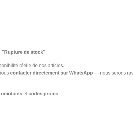
u
"Rupture de stock"
.
onibilité réelle de nos articles.
 nous
contacter directement sur WhatsApp
— nous serons rav
romotions
et
codes promo
.