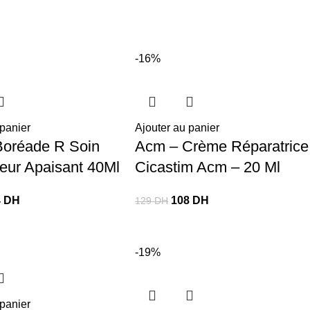
-16%
 panier
Ajouter au panier
Boréade R Soin
Acm – Crème Réparatrice
eur Apaisant 40Ml
Cicastim Acm – 20 Ml
4
DH
108
DH
129
DH
-19%
 panier