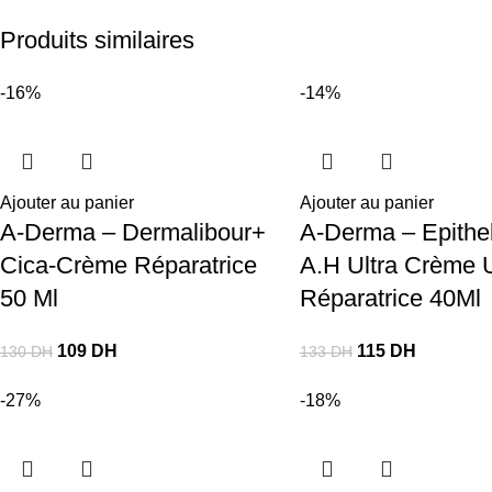
Produits similaires
-16%
-14%
Ajouter au panier
Ajouter au panier
A-Derma – Dermalibour+
A-Derma – Epithel
Cica-Crème Réparatrice
A.H Ultra Crème U
50 Ml
Réparatrice 40Ml
109
DH
115
DH
130
DH
133
DH
-27%
-18%