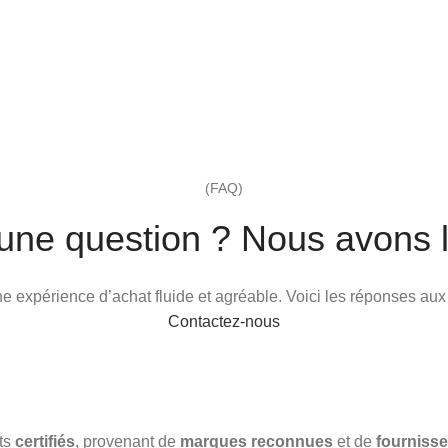
(FAQ)
une question ? Nous avons l
 une expérience d’achat fluide et agréable. Voici les réponses au
Contactez-nous
its
certifiés
, provenant de
marques reconnues
et de
fournisse