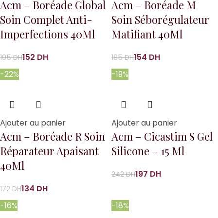
Acm – Boréade Global
Acm – Boréade M
Soin Complet Anti-
Soin Séborégulateur
Imperfections 40Ml
Matifiant 40Ml
152
DH
154
DH
195
DH
185
DH
-22%
-19%
Ajouter au panier
Ajouter au panier
Acm – Boréade R Soin
Acm – Cicastim S Gel
Réparateur Apaisant
Silicone – 15 Ml
40Ml
197
DH
242
DH
134
DH
172
DH
-16%
-18%