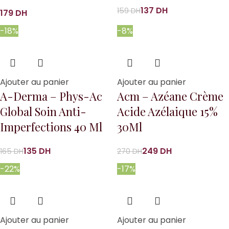
137
DH
159
DH
DH
-18%
-8%
Ajouter au panier
Ajouter au panier
A-Derma – Phys-Ac
Acm – Azéane Crème
Global Soin Anti-
Acide Azélaique 15%
Imperfections 40 Ml
30Ml
135
DH
249
DH
165
DH
270
DH
-22%
-17%
Ajouter au panier
Ajouter au panier