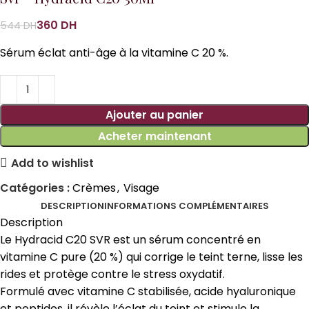
360
DH
544
DH
Sérum éclat anti-âge à la vitamine C 20 %.
Ajouter au panier
Acheter maintenant
Add to wishlist
Catégories :
Crèmes
,
Visage
DESCRIPTION
INFORMATIONS COMPLÉMENTAIRES
Description
Le Hydracid C20 SVR est un sérum concentré en
vitamine C pure (20 %) qui corrige le teint terne, lisse les
rides et protège contre le stress oxydatif.
Formulé avec vitamine C stabilisée, acide hyaluronique
et peptides, il révèle l’éclat du teint et stimule la