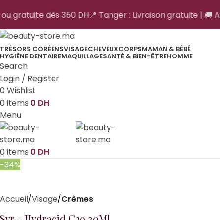
 ou gratuite dès 350 DH
📍 Tanger : Livraison gratuite | 🚚 Au
TRÉSORS CORÉENS
VISAGE
CHEVEUX
CORPS
MAMAN & BÉBÉ
HYGIÈNE DENTAIRE
MAQUILLAGE
SANTÉ & BIEN-ÊTRE
HOMME
Search
Login / Register
0
Wishlist
0
items
0
DH
Menu
0
items
0
DH
-34%
Accueil
Visage
Crèmes
Svr – Hydracid C20 30Ml