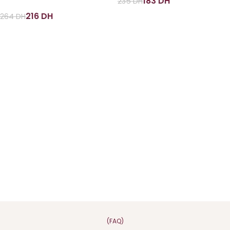
183
DH
235
DH
216
DH
264
DH
(FAQ)