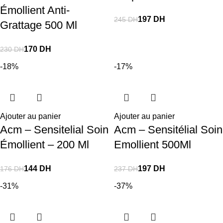
Émollient Anti-
197
DH
245
DH
Grattage 500 Ml
170
DH
230
DH
-18%
-17%
Ajouter au panier
Ajouter au panier
Acm – Sensitelial Soin
Acm – Sensitélial Soin
Émollient – 200 Ml
Emollient 500Ml
144
DH
197
DH
176
DH
237
DH
-31%
-37%