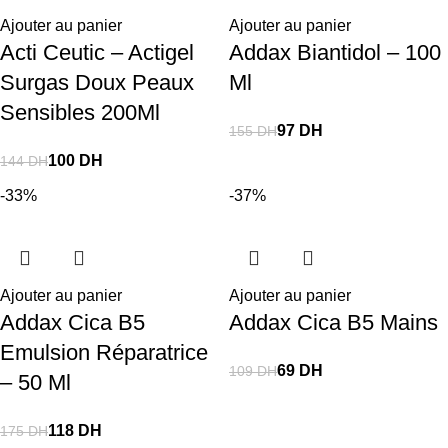
Ajouter au panier
Ajouter au panier
Acti Ceutic – Actigel
Addax Biantidol – 100
Surgas Doux Peaux
Ml
Sensibles 200Ml
97
DH
155
DH
100
DH
144
DH
-33%
-37%
Ajouter au panier
Ajouter au panier
Addax Cica B5
Addax Cica B5 Mains
Emulsion Réparatrice
69
DH
109
DH
– 50 Ml
118
DH
175
DH