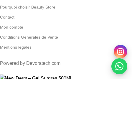
Pourquoi choisir Beauty Store
Contact
Mon compte
Conditions Générales de Vente
Mentions légales
Powered by Devoratech.com
DH ou gratuite dès 350 DH
📍 Tanger : Livraison gratuite | 🚚 Autre
New Derm – Gel Surgras 500Ml
DH
DH
AJOUTER AU PANIER
ACHETER MAINTENANT