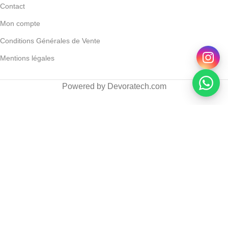
Contact
Mon compte
Conditions Générales de Vente
Mentions légales
Powered by Devoratech.com
 30 DH ou gratuite dès 350 DH
📍 Tanger : Livraison gratuite | 🚚 A
La Roche-Posay – Anthelios Ultra Crème Teintée
SPF50+ –50 ml
DH
DH
AJOUTER AU PANIER
ACHETER MAINTENANT