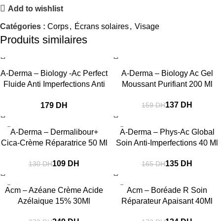
Add to wishlist
Catégories :
Corps
,
Écrans solaires
,
Visage
Produits similaires
-14%
A-Derma – Biology -Ac Perfect
A-Derma – Biology Ac Gel
Fluide Anti Imperfections Anti
Moussant Purifiant 200 Ml
Marques 40Ml
137
DH
DH
159
DH
-16%
-18%
A-Derma – Dermalibour+
A-Derma – Phys-Ac Global
Cica-Crème Réparatrice 50 Ml
Soin Anti-Imperfections 40 Ml
109
DH
135
DH
130
DH
165
DH
-8%
-22%
Acm – Azéane Crème Acide
Acm – Boréade R Soin
Azélaique 15% 30Ml
Réparateur Apaisant 40Ml