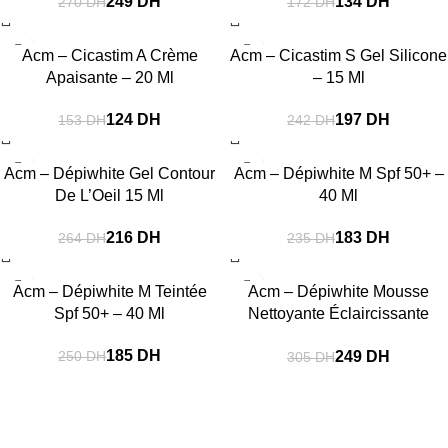
249
DH
134
DH
270
DH
172
DH
-19%
-19%
Acm – Cicastim A Crème
Acm – Cicastim S Gel Silicone
Apaisante – 20 Ml
– 15 Ml
124
DH
197
DH
153
DH
242
DH
-18%
-22%
Acm – Dépiwhite Gel Contour
Acm – Dépiwhite M Spf 50+ –
De L’Oeil 15 Ml
40 Ml
216
DH
183
DH
264
DH
235
DH
-26%
-18%
Acm – Dépiwhite M Teintée
Acm – Dépiwhite Mousse
Spf 50+ – 40 Ml
Nettoyante Éclaircissante
200Ml
185
DH
249
DH
250
DH
305
DH