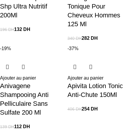
Shp Ultra Nutritif
Tonique Pour
200Ml
Cheveux Hommes
125 Ml
132
DH
196
DH
282
DH
340
DH
-19%
-37%
Ajouter au panier
Ajouter au panier
Anivagene
Apivita Lotion Tonic
Shampooing Anti
Anti-Chute 150Ml
Pelliculaire Sans
254
DH
406
DH
Sulfate 200 Ml
112
DH
139
DH