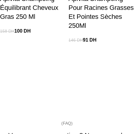
Équilibrant Cheveux
Pour Racines Grasses
Gras 250 Ml
Et Pointes Sèches
250Ml
100
DH
158
DH
91
DH
146
DH
(FAQ)