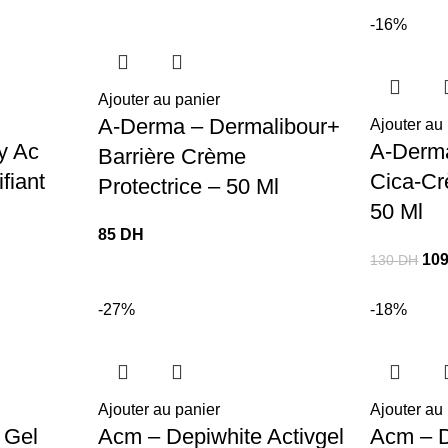
-16%
Ajouter au panier
A-Derma – Dermalibour+
Ajouter au
y Ac
A-Derma
Barrière Crème
fiant
Cica-Cr
Protectrice – 50 Ml
50 Ml
85
DH
10
130
DH
-27%
-18%
Ajouter au panier
Ajouter au
 Gel
Acm – Depiwhite Activgel
Acm – D