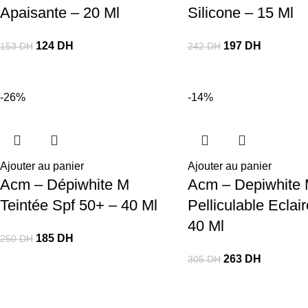
Apaisante – 20 Ml
Silicone – 15 Ml
124
DH
197
DH
153
DH
242
DH
-26%
-14%
Ajouter au panier
Ajouter au panier
Acm – Dépiwhite M
Acm – Depiwhite
Teintée Spf 50+ – 40 Ml
Pelliculable Eclai
40 Ml
185
DH
250
DH
263
DH
305
DH