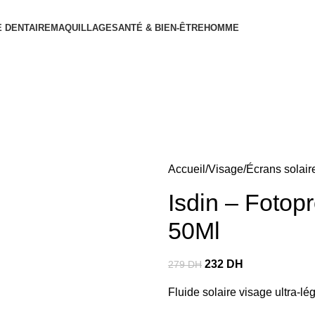
 DENTAIRE
MAQUILLAGE
SANTÉ & BIEN-ÊTRE
HOMME
Accueil
Visage
Écrans solair
Isdin – Fotop
50Ml
232
DH
279
DH
Fluide solaire visage ultra-l