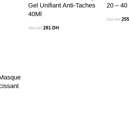
Gel Unifiant Anti-Taches
20 – 40
40Ml
25
312
DH
281
DH
384
DH
 Masque
rcissant