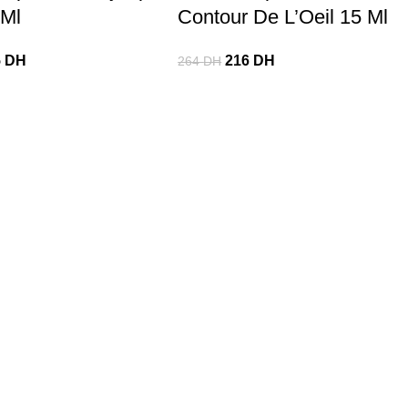
 Ml
Contour De L’Oeil 15 Ml
5
DH
216
DH
264
DH