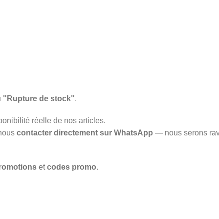
u
"Rupture de stock"
.
onibilité réelle de nos articles.
 nous
contacter directement sur WhatsApp
— nous serons rav
romotions
et
codes promo
.