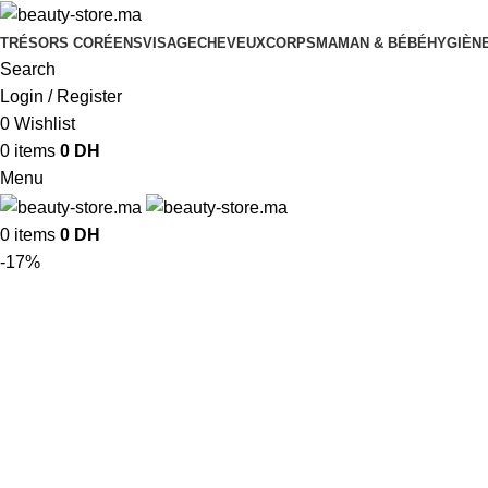
TRÉSORS CORÉENS
VISAGE
CHEVEUX
CORPS
MAMAN & BÉBÉ
HYGIÈNE
Search
Login / Register
0
Wishlist
0
items
0
DH
Menu
0
items
0
DH
-17%