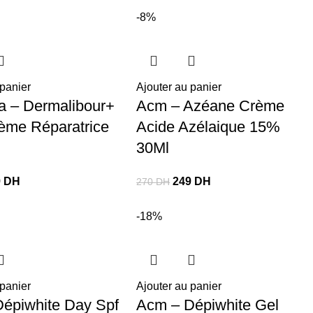
-8%
 panier
Ajouter au panier
 – Dermalibour+
Acm – Azéane Crème
ème Réparatrice
Acide Azélaique 15%
30Ml
9
DH
249
DH
270
DH
-18%
 panier
Ajouter au panier
épiwhite Day Spf
Acm – Dépiwhite Gel