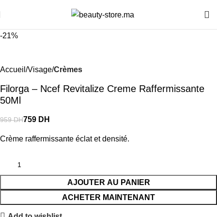
H ou gratuite dès 350 DH
📍 Tanger : Livraison gratuite | 🚚 Autre
-21%
Accueil
Visage
Crèmes
Filorga – Ncef Revitalize Creme Raffermissante
50Ml
759
DH
959
DH
Crème raffermissante éclat et densité.
AJOUTER AU PANIER
ACHETER MAINTENANT
Add to wishlist