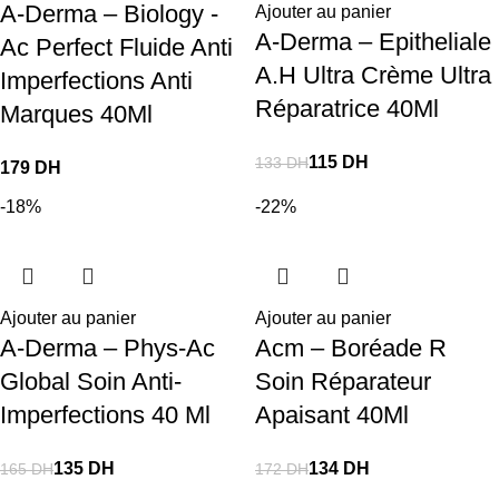
A-Derma – Biology -
Ajouter au panier
A-Derma – Epitheliale
Ac Perfect Fluide Anti
A.H Ultra Crème Ultra
Imperfections Anti
Réparatrice 40Ml
Marques 40Ml
115
DH
133
DH
DH
-18%
-22%
Ajouter au panier
Ajouter au panier
A-Derma – Phys-Ac
Acm – Boréade R
Global Soin Anti-
Soin Réparateur
Imperfections 40 Ml
Apaisant 40Ml
135
DH
134
DH
165
DH
172
DH