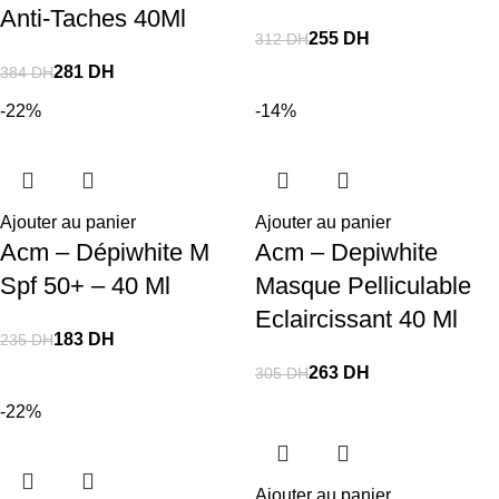
Anti-Taches 40Ml
255
DH
312
DH
281
DH
384
DH
-22%
-14%
Ajouter au panier
Ajouter au panier
Acm – Dépiwhite M
Acm – Depiwhite
Spf 50+ – 40 Ml
Masque Pelliculable
Eclaircissant 40 Ml
183
DH
235
DH
263
DH
305
DH
-22%
Ajouter au panier