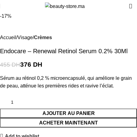
-17%
Accueil
Visage
Crèmes
Endocare – Renewal Retinol Serum 0.2% 30Ml
376
DH
455
DH
Sérum au rétinol 0,2 % microencapsulé, qui améliore le grain
de peau, atténue les premières rides et ravive l’éclat.
AJOUTER AU PANIER
ACHETER MAINTENANT
Add to wishlist