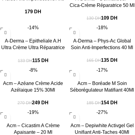
Marques 40Ml
Cica-Crème Réparatrice 50 Ml
DH
109
DH
130
DH
-14%
-18%
A-Derma – Epitheliale A.H
A-Derma – Phys-Ac Global
Ultra Crème Ultra Réparatrice
Soin Anti-Imperfections 40 Ml
40Ml
135
DH
115
DH
165
DH
133
DH
-8%
-17%
Acm – Azéane Crème Acide
Acm – Boréade M Soin
Azélaique 15% 30Ml
Séborégulateur Matifiant 40Ml
249
DH
154
DH
270
DH
185
DH
-19%
-27%
Acm – Cicastim A Crème
Acm – Depiwhite Activgel Gel
Apaisante – 20 Ml
Unifiant Anti-Taches 40Ml