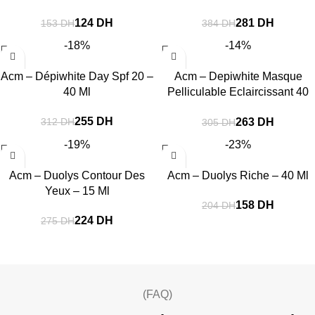
124
DH
281
DH
153
DH
384
DH
-18%
-14%
Acm – Dépiwhite Day Spf 20 –
Acm – Depiwhite Masque
40 Ml
Pelliculable Eclaircissant 40
Ml
255
DH
263
DH
312
DH
305
DH
-19%
-23%
Acm – Duolys Contour Des
Acm – Duolys Riche – 40 Ml
Yeux – 15 Ml
158
DH
204
DH
224
DH
275
DH
(FAQ)