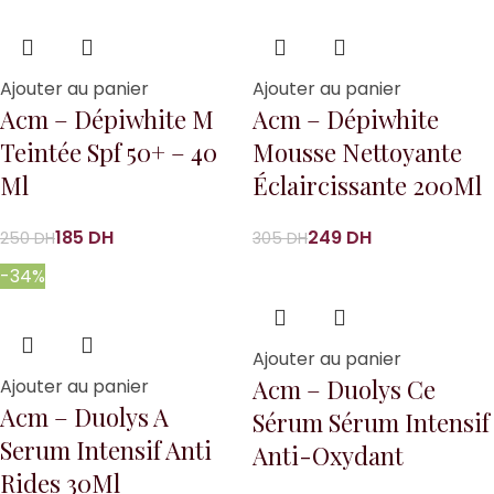
Ajouter au panier
Ajouter au panier
Acm – Dépiwhite M
Acm – Dépiwhite
Teintée Spf 50+ – 40
Mousse Nettoyante
Ml
Éclaircissante 200Ml
185
DH
249
DH
250
DH
305
DH
-34%
Ajouter au panier
Acm – Duolys Ce
Ajouter au panier
Acm – Duolys A
Sérum Sérum Intensif
Serum Intensif Anti
Anti-Oxydant
Rides 30Ml