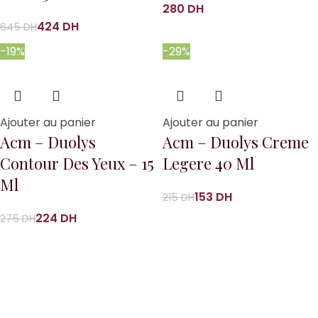
DH
424
DH
645
DH
-19%
-29%
Ajouter au panier
Ajouter au panier
Acm – Duolys
Acm – Duolys Creme
Contour Des Yeux – 15
Legere 40 Ml
Ml
153
DH
215
DH
224
DH
275
DH