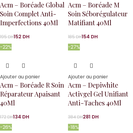
Acm – Boréade Global
Acm – Boréade M
Soin Complet Anti-
Soin Séborégulateur
Imperfections 40Ml
Matifiant 40Ml
152
DH
154
DH
195
DH
185
DH
-22%
-27%
Ajouter au panier
Ajouter au panier
Acm – Boréade R Soin
Acm – Depiwhite
Réparateur Apaisant
Activgel Gel Unifiant
40Ml
Anti-Taches 40Ml
134
DH
281
DH
172
DH
384
DH
-26%
-18%