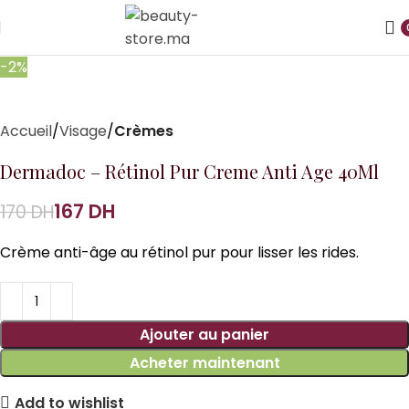
-2%
Accueil
Visage
Crèmes
Dermadoc – Rétinol Pur Creme Anti Age 40Ml
167
DH
170
DH
Crème anti-âge au rétinol pur pour lisser les rides.
Ajouter au panier
Acheter maintenant
Add to wishlist