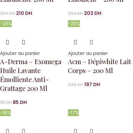
210
DH
203
DH
294
DH
294
DH
-25%
-20%
Ajouter au panier
Ajouter au panier
A-Derma – Exomega
Acm – Dépiwhite Lait
Huile Lavante
Corps – 200 Ml
Émolliente Anti-
197
DH
245
DH
Grattage 200 Ml
85
DH
113
DH
-18%
-17%