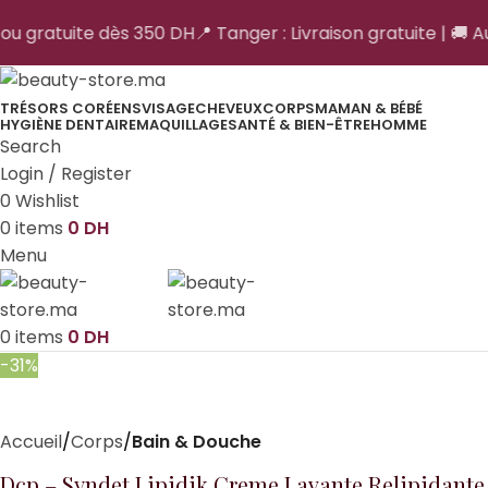
 ou gratuite dès 350 DH
📍 Tanger : Livraison gratuite | 🚚 Au
TRÉSORS CORÉENS
VISAGE
CHEVEUX
CORPS
MAMAN & BÉBÉ
HYGIÈNE DENTAIRE
MAQUILLAGE
SANTÉ & BIEN-ÊTRE
HOMME
Search
Login / Register
0
Wishlist
0
items
0
DH
Menu
0
items
0
DH
-31%
Accueil
Corps
Bain & Douche
Dcp – Syndet Lipidik Creme Lavante Relipidante