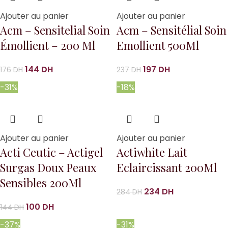
Ajouter au panier
Ajouter au panier
Acm – Sensitelial Soin
Acm – Sensitélial Soin
Émollient – 200 Ml
Emollient 500Ml
144
DH
197
DH
176
DH
237
DH
-31%
-18%
Ajouter au panier
Ajouter au panier
Acti Ceutic – Actigel
Actiwhite Lait
Surgas Doux Peaux
Eclaircissant 200Ml
Sensibles 200Ml
234
DH
284
DH
100
DH
144
DH
-37%
-31%