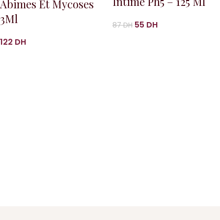
Intime Ph5 – 125 Ml
Abimes Et Mycoses
3Ml
55
DH
87
DH
122
DH