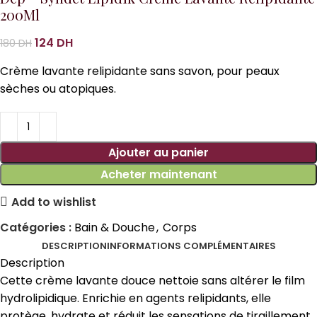
200Ml
124
DH
180
DH
Crème lavante relipidante sans savon, pour peaux
sèches ou atopiques.
Ajouter au panier
Acheter maintenant
Add to wishlist
Catégories :
Bain & Douche
,
Corps
DESCRIPTION
INFORMATIONS COMPLÉMENTAIRES
Description
Cette crème lavante douce nettoie sans altérer le film
hydrolipidique. Enrichie en agents relipidants, elle
protège, hydrate et réduit les sensations de tiraillement.