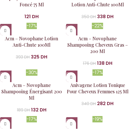
Foncé 75 Ml
Lotion Anti-Chute 100Ml
121
DH
338
DH
350
DH
-17%
-22%
Acm – Novophane Lotion
Acm – Novophane
Anti-Chute 100Ml
Shampooing Cheveux Gras –
200 Ml
325
DH
393
DH
138
DH
176
DH
-30%
-17%
Acm – Novophane
Anivagene Lotion Tonique
Shampooing Énergisant 200
Pour Cheveux Femmes 125 Ml
Ml
282
DH
340
DH
132
DH
189
DH
-17%
-19%