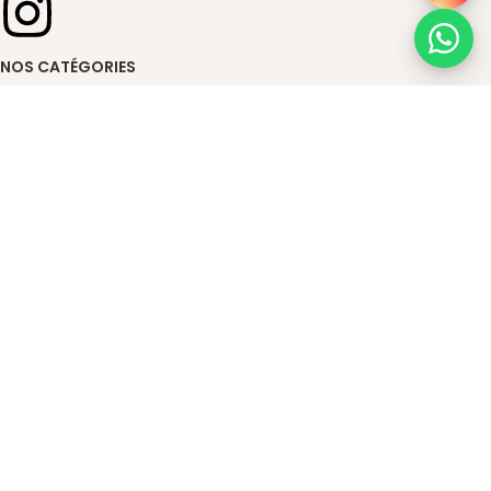
NOS CATÉGORIES
Visage
Cheveux
Corps
Maman & Bébé
Homme
Hygiène dentaire
Trésors Coréens
Maquillage
Santé & Bien-être
SERVICE CLIENT
Pourquoi choisir Beauty Store