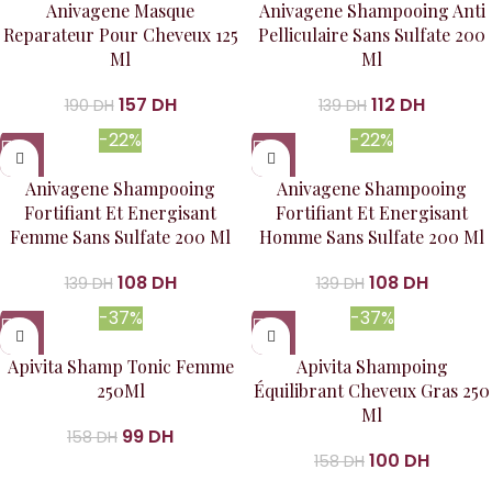
Anivagene Masque
Anivagene Shampooing Anti
Reparateur Pour Cheveux 125
Pelliculaire Sans Sulfate 200
Ml
Ml
157
DH
112
DH
190
DH
139
DH
-22%
-22%
Anivagene Shampooing
Anivagene Shampooing
Fortifiant Et Energisant
Fortifiant Et Energisant
Femme Sans Sulfate 200 Ml
Homme Sans Sulfate 200 Ml
108
DH
108
DH
139
DH
139
DH
-37%
-37%
Apivita Shamp Tonic Femme
Apivita Shampoing
250Ml
Équilibrant Cheveux Gras 250
Ml
99
DH
158
DH
100
DH
158
DH