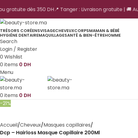
 ou gratuite dès 350 DH
📍 Tanger : Livraison gratuite | 🚚 Au
TRÉSORS CORÉENS
VISAGE
CHEVEUX
CORPS
MAMAN & BÉBÉ
HYGIÈNE DENTAIRE
MAQUILLAGE
SANTÉ & BIEN-ÊTRE
HOMME
Search
Login / Register
0
Wishlist
0
items
0
DH
Menu
0
items
0
DH
-21%
Accueil
Cheveux
Masques capillaires
Dcp – Hairloss Masque Capillaire 200Ml