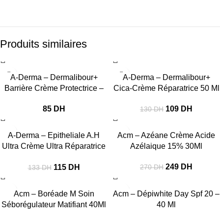
Produits similaires
-16%
A-Derma – Dermalibour+
A-Derma – Dermalibour+
Barrière Crème Protectrice –
Cica-Crème Réparatrice 50 Ml
50 Ml
109
DH
85
DH
130
DH
-14%
-8%
A-Derma – Epitheliale A.H
Acm – Azéane Crème Acide
Ultra Crème Ultra Réparatrice
Azélaique 15% 30Ml
40Ml
249
DH
115
DH
270
DH
133
DH
-17%
-18%
Acm – Boréade M Soin
Acm – Dépiwhite Day Spf 20 –
Séborégulateur Matifiant 40Ml
40 Ml