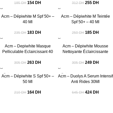
154
DH
255
DH
185
DH
312
DH
-22%
-26%
Acm – Dépiwhite M Spf 50+ –
Acm – Dépiwhite M Teintée
40 Ml
Spf 50+ – 40 Ml
183
DH
185
DH
235
DH
250
DH
-14%
-18%
Acm – Depiwhite Masque
Acm – Dépiwhite Mousse
Pelliculable Eclaircissant 40
Nettoyante Éclaircissante
Ml
200Ml
263
DH
249
DH
305
DH
305
DH
-22%
-34%
Acm – Dépiwhite S Spf 50+ –
Acm – Duolys A Serum Intensif
50 Ml
Anti Rides 30Ml
164
DH
424
DH
210
DH
645
DH