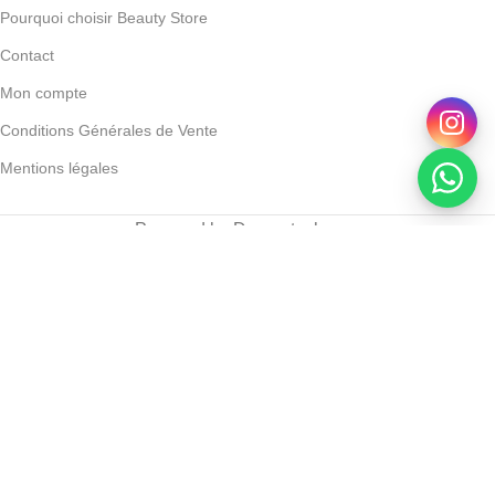
Pourquoi choisir Beauty Store
Contact
Mon compte
Conditions Générales de Vente
Mentions légales
Powered by Devoratech.com
 DH ou gratuite dès 350 DH
📍 Tanger : Livraison gratuite | 🚚 Aut
D-Biotic Rosabiotic Tri Phasique Nettoyant 200 Ml
244
DH
312
DH