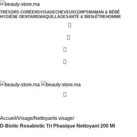
TRÉSORS CORÉENS
VISAGE
CHEVEUX
CORPS
MAMAN & BÉBÉ
HYGIÈNE DENTAIRE
MAQUILLAGE
SANTÉ & BIEN-ÊTRE
HOMME
0
0
0
-22%
Accueil
Visage
Nettoyants visage
D-Biotic Rosabiotic Tri Phasique Nettoyant 200 Ml