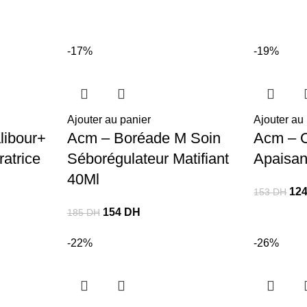
-17%
-19%
Ajouter au panier
Ajouter au
libour+
Acm – Boréade M Soin
Acm – C
atrice
Séborégulateur Matifiant
Apaisan
40Ml
12
153
DH
154
DH
185
DH
-22%
-26%