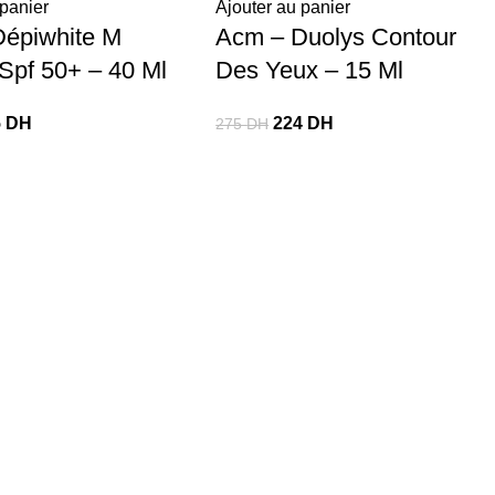
 panier
Ajouter au panier
épiwhite M
Acm – Duolys Contour
 Spf 50+ – 40 Ml
Des Yeux – 15 Ml
5
DH
224
DH
275
DH