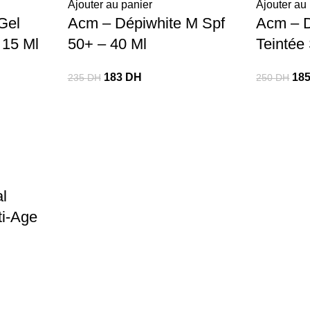
Ajouter au panier
Ajouter au
Gel
Acm – Dépiwhite M Spf
Acm – D
 15 Ml
50+ – 40 Ml
Teintée
183
DH
18
235
DH
250
DH
l
ti-Age