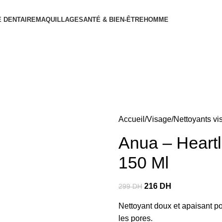
 DENTAIRE
MAQUILLAGE
SANTÉ & BIEN-ÊTRE
HOMME
Accueil
Visage
Nettoyants vi
Anua – Heartl
150 Ml
216
DH
299
DH
Nettoyant doux et apaisant po
les pores.