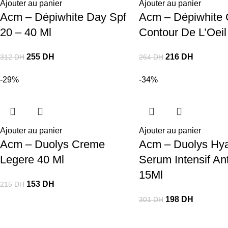
Ajouter au panier
Ajouter au panier
Acm – Dépiwhite Day Spf
Acm – Dépiwhite 
20 – 40 Ml
Contour De L’Oeil
255
DH
216
DH
312
DH
264
DH
-29%
-34%
Ajouter au panier
Ajouter au panier
Acm – Duolys Creme
Acm – Duolys Hya
Legere 40 Ml
Serum Intensif An
15Ml
153
DH
215
DH
198
DH
301
DH