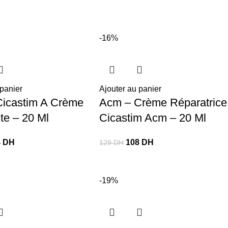
-16%
 panier
Ajouter au panier
icastim A Crème
Acm – Crème Réparatrice
te – 20 Ml
Cicastim Acm – 20 Ml
4
DH
108
DH
129
DH
-19%