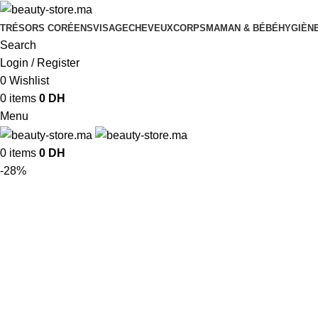
TRÉSORS CORÉENS
VISAGE
CHEVEUX
CORPS
MAMAN & BÉBÉ
HYGIÈNE
Search
Login / Register
0
Wishlist
0
items
0
DH
Menu
0
items
0
DH
-28%