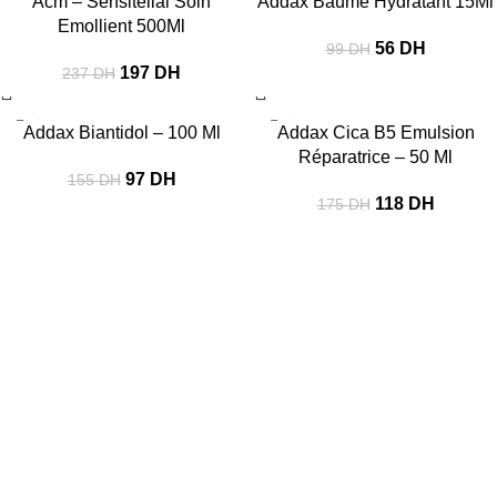
Acm – Sensitélial Soin
Addax Baume Hydratant 15Ml
Emollient 500Ml
56
DH
99
DH
197
DH
237
DH
-37%
-33%
Addax Biantidol – 100 Ml
Addax Cica B5 Emulsion
Réparatrice – 50 Ml
97
DH
155
DH
118
DH
175
DH