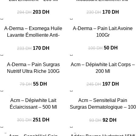
Grattage 500 Ml
203
DH
170
DH
294
DH
230
DH
-27%
-50%
A-Derma – Exomega Huile
A-Derma – Pain Lait Avoine
Lavante Émolliente Anti-
100Gr
Grattage 500 Ml
50
DH
170
DH
100
DH
233
DH
-30%
-20%
A-Derma – Pain Surgras
Acm – Dépiwhite Lait Corps –
Nutritif Ultra Riche 100G
200 Ml
55
DH
197
DH
79
DH
245
DH
-17%
-1%
Acm – Dépiwhite Lait
Acm – Sensitelial Pain
Éclaircissant – 500 Ml
Surgras Dermatologique – 100
G
251
DH
92
DH
301
DH
93
DH
-17%
-43%