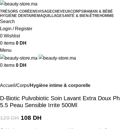
TRÉSORS CORÉENS
VISAGE
CHEVEUX
CORPS
MAMAN & BÉBÉ
HYGIÈNE DENTAIRE
MAQUILLAGE
SANTÉ & BIEN-ÊTRE
HOMME
Search
Login / Register
0
Wishlist
0
items
0
DH
Menu
0
items
0
DH
-16%
Accueil
Corps
Hygiène intime & corporelle
D-Biotic Pulvobiotic Soin Lavant Extra Doux Ph
5.5 Peau Sensible Irrite 500Ml
108
DH
129
DH