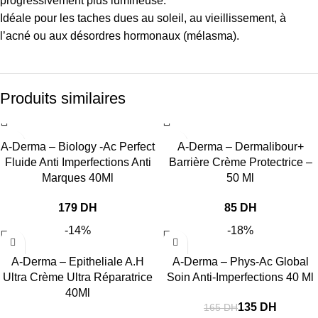
progressivement plus lumineuse.
Idéale pour les taches dues au soleil, au vieillissement, à
l’acné ou aux désordres hormonaux (mélasma).
Produits similaires
A-Derma – Biology -Ac Perfect
A-Derma – Dermalibour+
Fluide Anti Imperfections Anti
Barrière Crème Protectrice –
Marques 40Ml
50 Ml
DH
DH
-14%
-18%
A-Derma – Epitheliale A.H
A-Derma – Phys-Ac Global
Ultra Crème Ultra Réparatrice
Soin Anti-Imperfections 40 Ml
40Ml
135
DH
165
DH