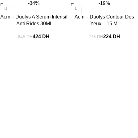
-34%
-19%
Acm – Duolys A Serum Intensif
Acm – Duolys Contour Des
Anti Rides 30Ml
Yeux – 15 Ml
424
DH
224
DH
645
DH
275
DH