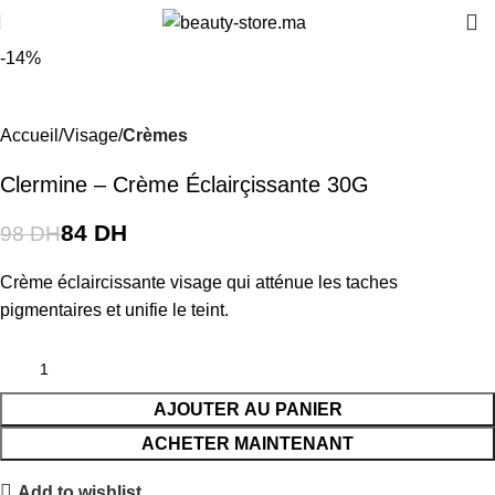
-14%
Accueil
Visage
Crèmes
Clermine – Crème Éclairçissante 30G
84
DH
98
DH
Crème éclaircissante visage qui atténue les taches
pigmentaires et unifie le teint.
AJOUTER AU PANIER
ACHETER MAINTENANT
Add to wishlist