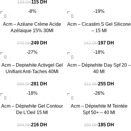
115
DH
133
DH
-8%
-19%
Acm – Azéane Crème Acide
Acm – Cicastim S Gel Silicone
Azélaique 15% 30Ml
– 15 Ml
249
DH
197
DH
270
DH
242
DH
-27%
-18%
Acm – Depiwhite Activgel Gel
Acm – Dépiwhite Day Spf 20 –
Unifiant Anti-Taches 40Ml
40 Ml
281
DH
255
DH
384
DH
312
DH
-18%
-26%
Acm – Dépiwhite Gel Contour
Acm – Dépiwhite M Teintée
De L’Oeil 15 Ml
Spf 50+ – 40 Ml
216
DH
185
DH
264
DH
250
DH