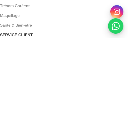
Trésors Coréens
Maquillage
Santé & Bien-être
SERVICE CLIENT
Pourquoi choisir Beauty Store
Contact
Mon compte
Conditions Générales de Vente
Mentions légales
Powered by Devoratech.com
DH ou gratuite dès 350 DH
📍 Tanger : Livraison gratuite | 🚚 Autre
Clermine – Crème Éclairçissante 30G