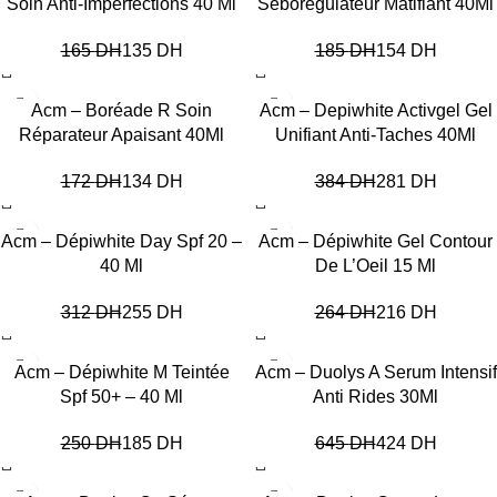
Soin Anti-Imperfections 40 Ml
Séborégulateur Matifiant 40Ml
165
DH
135
DH
185
DH
154
DH
-22%
-27%
Acm – Boréade R Soin
Acm – Depiwhite Activgel Gel
Réparateur Apaisant 40Ml
Unifiant Anti-Taches 40Ml
172
DH
134
DH
384
DH
281
DH
-18%
-18%
Acm – Dépiwhite Day Spf 20 –
Acm – Dépiwhite Gel Contour
40 Ml
De L’Oeil 15 Ml
312
DH
255
DH
264
DH
216
DH
-26%
-34%
Acm – Dépiwhite M Teintée
Acm – Duolys A Serum Intensif
Spf 50+ – 40 Ml
Anti Rides 30Ml
250
DH
185
DH
645
DH
424
DH
-29%