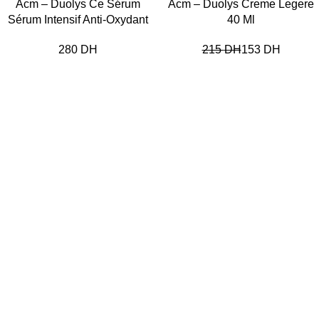
Acm – Duolys Ce Sérum
Acm – Duolys Creme Legere
Sérum Intensif Anti-Oxydant
40 Ml
DH
215
DH
153
DH