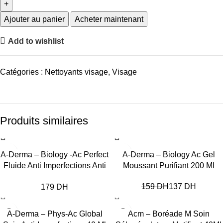
Ajouter au panier
Acheter maintenant
Add to wishlist
Catégories :
Nettoyants visage
,
Visage
Produits similaires
-14%
A-Derma – Biology -Ac Perfect
A-Derma – Biology Ac Gel
Fluide Anti Imperfections Anti
Moussant Purifiant 200 Ml
Marques 40Ml
159
DH
137
DH
DH
-18%
-17%
A-Derma – Phys-Ac Global
Acm – Boréade M Soin