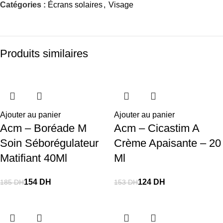
Catégories :
Écrans solaires
,
Visage
Produits similaires
-17%
-19%
-18%
-26%
-18%
-29%
-19%
-27%
-18%
-14%
-34%
Ajouter au panier
Ajouter au panier
Acm – Boréade M
Acm – Cicastim A
Soin Séborégulateur
Crème Apaisante – 20
Matifiant 40Ml
Ml
154
DH
124
DH
185
DH
153
DH