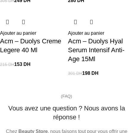
249
DH
DH
305
DH
Ajouter au panier
Ajouter au panier
Acm – Duolys Creme
Acm – Duolys Hyal
Legere 40 Ml
Serum Intensif Anti-
Age 15Ml
153
DH
215
DH
198
DH
301
DH
(FAQ)
Vous avez une question ? Nous avons la
réponse !
Chez
Beauty Store
, nous faisons tout pour vous offrir une