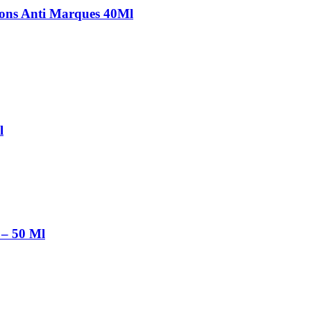
tions Anti Marques 40Ml
l
 – 50 Ml