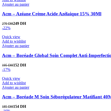
Ajouter au panier
Acm – Azéane Crème Acide Azélaique 15% 30Ml
249
DH
270
DH
-22%
Quick view
Add to wishlist
Ajouter au panier
Acm – Boréade Global Soin Complet Anti-Imperfecti
152
DH
195
DH
-17%
Quick view
Add to wishlist
Ajouter au panier
Acm – Boréade M Soin Séborégulateur Matifiant 40
154
DH
185
DH
-16%