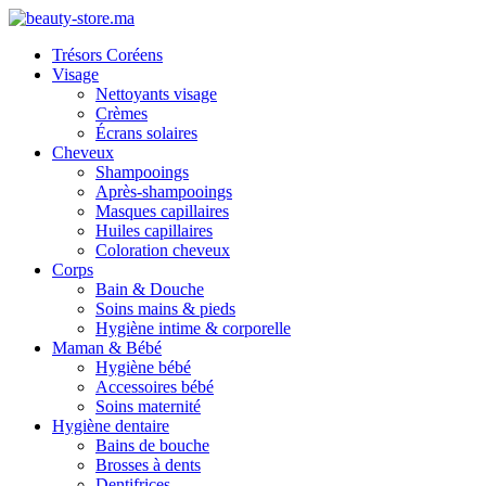
Trésors Coréens
Visage
Nettoyants visage
Crèmes
Écrans solaires
Cheveux
Shampooings
Après-shampooings
Masques capillaires
Huiles capillaires
Coloration cheveux
Corps
Bain & Douche
Soins mains & pieds
Hygiène intime & corporelle
Maman & Bébé
Hygiène bébé
Accessoires bébé
Soins maternité
Hygiène dentaire
Bains de bouche
Brosses à dents
Dentifrices