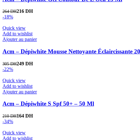
216
DH
264
DH
-18%
Quick view
Add to wishlist
Ajouter au panier
Acm – Dépiwhite Mousse Nettoyante Éclaircissante 2
249
DH
305
DH
-22%
Quick view
Add to wishlist
Ajouter au panier
Acm – Dépiwhite S Spf 50+ – 50 Ml
164
DH
210
DH
-34%
Quick view
Add to wishlist