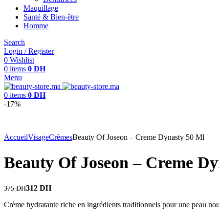
Maquillage
Santé & Bien-être
Homme
Search
Login / Register
0
Wishlist
0
items
0
DH
Menu
0
items
0
DH
-17%
Accueil
Visage
Crèmes
Beauty Of Joseon – Creme Dynasty 50 Ml
Beauty Of Joseon – Creme Dy
312
DH
375
DH
Crème hydratante riche en ingrédients traditionnels pour une peau nour