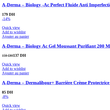
A-Derma – Biology -Ac Perfect Fluide Anti Imperfec
DH
-14%
Quick view
Add to wishlist
Ajouter au panier
A-Derma – Biology Ac Gel Moussant Purifiant 200 M
137
DH
159
DH
Quick view
Add to wishlist
Ajouter au panier
A-Derma – Dermalibour+ Barrière Crème Protectrice
DH
-8%
Quick view
Add to wishlist