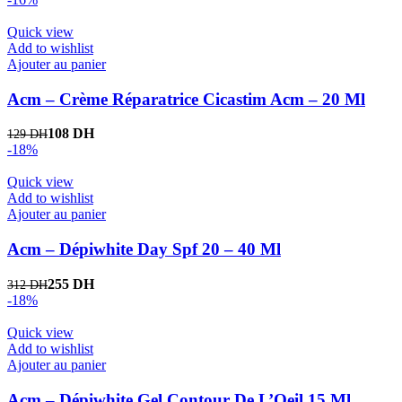
Quick view
Add to wishlist
Ajouter au panier
Acm – Crème Réparatrice Cicastim Acm – 20 Ml
108
DH
129
DH
-18%
Quick view
Add to wishlist
Ajouter au panier
Acm – Dépiwhite Day Spf 20 – 40 Ml
255
DH
312
DH
-18%
Quick view
Add to wishlist
Ajouter au panier
Acm – Dépiwhite Gel Contour De L’Oeil 15 Ml