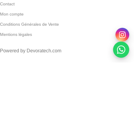
Contact
Mon compte
Conditions Générales de Vente
Mentions légales
Powered by Devoratech.com
 DH ou gratuite dès 350 DH
📍 Tanger : Livraison gratuite | 🚚 Autr
Avène – Hyaluron Activ B3 Crème De Nuit 40Ml
DH
DH
AJOUTER AU PANIER
ACHETER MAINTENANT