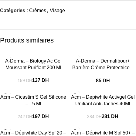
Catégories :
Crèmes
,
Visage
Produits similaires
-14%
A-Derma – Biology Ac Gel
A-Derma – Dermalibour+
Moussant Purifiant 200 Ml
Barrière Crème Protectrice –
50 Ml
137
DH
DH
159
DH
-19%
-27%
Acm – Cicastim S Gel Silicone
Acm – Depiwhite Activgel Gel
– 15 Ml
Unifiant Anti-Taches 40Ml
197
DH
281
DH
242
DH
384
DH
-18%
-22%
Acm – Dépiwhite Day Spf 20 –
Acm – Dépiwhite M Spf 50+ –