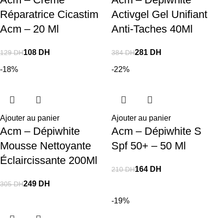
Réparatrice Cicastim
Activgel Gel Unifiant
Acm – 20 Ml
Anti-Taches 40Ml
108
DH
281
DH
129
DH
384
DH
-18%
-22%
Ajouter au panier
Ajouter au panier
Acm – Dépiwhite
Acm – Dépiwhite S
Mousse Nettoyante
Spf 50+ – 50 Ml
Éclaircissante 200Ml
164
DH
210
DH
249
DH
305
DH
-19%