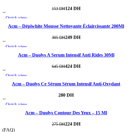
124
DH
153
DH
Quick view
-18%
Add to wishlist
Acm – Dépiwhite Mousse Nettoyante Éclaircissante 200Ml
249
DH
305
DH
Quick view
-34%
Add to wishlist
Acm – Duolys A Serum Intensif Anti Rides 30Ml
424
DH
645
DH
Quick view
Add to wishlist
Acm – Duolys Ce Sérum Sérum Intensif Anti-Oxydant
DH
Quick view
-19%
Add to wishlist
Acm – Duolys Contour Des Yeux – 15 Ml
224
DH
275
DH
(FAQ)