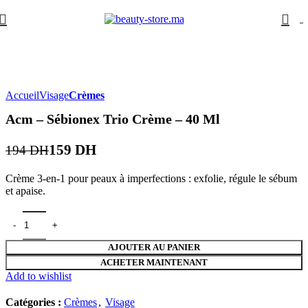
0
-18%
Accueil
Visage
Crèmes
Acm – Sébionex Trio Crème – 40 Ml
159
DH
194
DH
Crème 3-en-1 pour peaux à imperfections : exfolie, régule le sébum
et apaise.
AJOUTER AU PANIER
ACHETER MAINTENANT
Add to wishlist
Catégories :
Crèmes
,
Visage