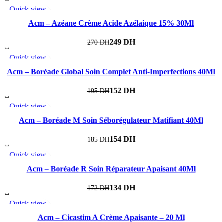
Quick view
-8%
Add to wishlist
Acm – Azéane Crème Acide Azélaique 15% 30Ml
249
DH
270
DH
Quick view
-22%
Add to wishlist
Acm – Boréade Global Soin Complet Anti-Imperfections 40Ml
152
DH
195
DH
Quick view
-17%
Add to wishlist
Acm – Boréade M Soin Séborégulateur Matifiant 40Ml
154
DH
185
DH
Quick view
-22%
Add to wishlist
Acm – Boréade R Soin Réparateur Apaisant 40Ml
134
DH
172
DH
Quick view
-19%
Add to wishlist
Acm – Cicastim A Crème Apaisante – 20 Ml