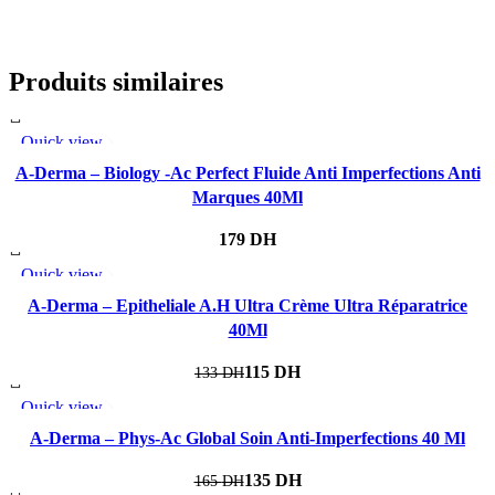
Produits similaires
Quick view
Add to wishlist
A-Derma – Biology -Ac Perfect Fluide Anti Imperfections Anti
Marques 40Ml
DH
Quick view
-14%
Add to wishlist
A-Derma – Epitheliale A.H Ultra Crème Ultra Réparatrice
40Ml
115
DH
133
DH
Quick view
-18%
Add to wishlist
A-Derma – Phys-Ac Global Soin Anti-Imperfections 40 Ml
135
DH
165
DH