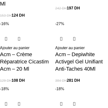
Ml
197
DH
242
DH
124
DH
153
DH
-16%
-27%
Ajouter au panier
Ajouter au panier
Acm – Crème
Acm – Depiwhite
Réparatrice Cicastim
Activgel Gel Unifiant
Acm – 20 Ml
Anti-Taches 40Ml
108
DH
281
DH
129
DH
384
DH
-18%
-18%