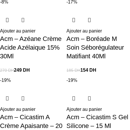
-8%
-17%
Ajouter au panier
Ajouter au panier
Acm – Azéane Crème
Acm – Boréade M
Acide Azélaique 15%
Soin Séborégulateur
30Ml
Matifiant 40Ml
249
DH
154
DH
270
DH
185
DH
-19%
-19%
Ajouter au panier
Ajouter au panier
Acm – Cicastim A
Acm – Cicastim S Gel
Crème Apaisante – 20
Silicone – 15 Ml