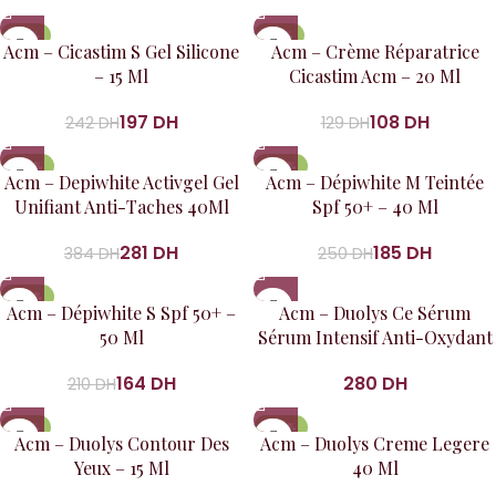
-19%
-16%
Acm – Cicastim S Gel Silicone
Acm – Crème Réparatrice
– 15 Ml
Cicastim Acm – 20 Ml
197
DH
108
DH
242
DH
129
DH
-27%
-26%
Acm – Depiwhite Activgel Gel
Acm – Dépiwhite M Teintée
Unifiant Anti-Taches 40Ml
Spf 50+ – 40 Ml
281
DH
185
DH
384
DH
250
DH
-22%
Acm – Dépiwhite S Spf 50+ –
Acm – Duolys Ce Sérum
50 Ml
Sérum Intensif Anti-Oxydant
164
DH
DH
210
DH
-19%
-29%
Acm – Duolys Contour Des
Acm – Duolys Creme Legere
Yeux – 15 Ml
40 Ml