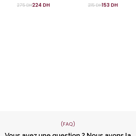
224
DH
153
DH
275
DH
215
DH
(FAQ)
Vous avez une question ? Nous avons la