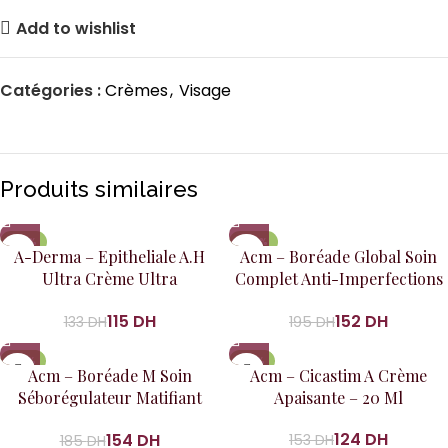
Add to wishlist
Catégories :
Crèmes
,
Visage
Produits similaires
-14%
-22%
A-Derma – Epitheliale A.H
Acm – Boréade Global Soin
Ultra Crème Ultra
Complet Anti-Imperfections
Réparatrice 40Ml
40Ml
115
DH
152
DH
133
DH
195
DH
-17%
-19%
Acm – Boréade M Soin
Acm – Cicastim A Crème
Séborégulateur Matifiant
Apaisante – 20 Ml
40Ml
124
DH
154
DH
153
DH
185
DH