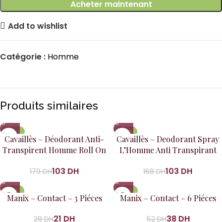
Acheter maintenant
Add to wishlist
Catégorie :
Homme
Produits similaires
-42%
-39%
Cavaillès – Déodorant Anti-
Cavaillès – Deodorant Spray
Transpirent Homme Roll On
L’Homme Anti Transpirant
48H 50Ml
Controle 48 H 150 Ml
103
DH
103
DH
179
DH
168
DH
-25%
-27%
Manix – Contact – 3 Piéces
Manix – Contact – 6 Piéces
21
DH
38
DH
28
DH
52
DH