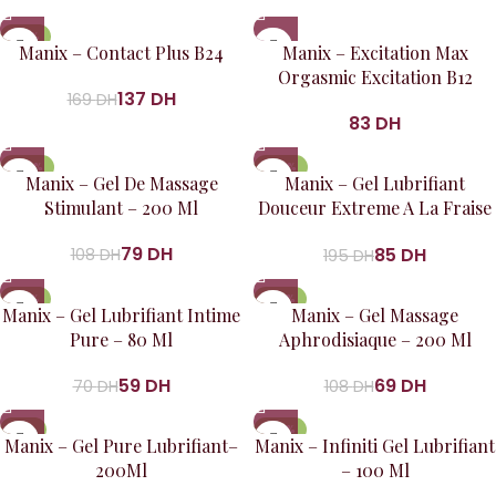
-19%
Manix – Contact Plus B24
Manix – Excitation Max
Orgasmic Excitation B12
137
DH
169
DH
DH
-27%
-56%
Manix – Gel De Massage
Manix – Gel Lubrifiant
Stimulant – 200 Ml
Douceur Extreme A La Fraise
80 Ml
79
DH
85
DH
108
DH
195
DH
-16%
-36%
Manix – Gel Lubrifiant Intime
Manix – Gel Massage
Pure – 80 Ml
Aphrodisiaque – 200 Ml
59
DH
69
DH
70
DH
108
DH
-6%
-23%
Manix – Gel Pure Lubrifiant–
Manix – Infiniti Gel Lubrifiant
200Ml
– 100 Ml