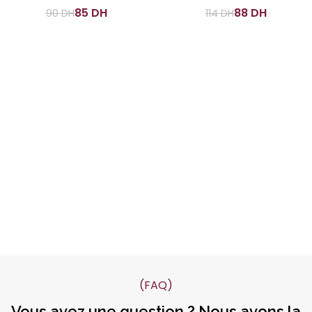
85
DH
88
DH
90
DH
114
DH
(FAQ)
Vous avez une question ? Nous avons la