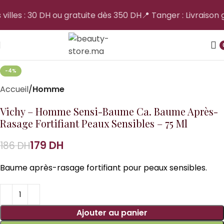
 villes : 30 DH ou gratuite dès 350 DH
📍 Tanger : Livraison g
-4%
Accueil
Homme
Vichy – Homme Sensi-Baume Ca. Baume Après-
Rasage Fortifiant Peaux Sensibles – 75 Ml
179
DH
186
DH
Baume après-rasage fortifiant pour peaux sensibles.
Ajouter au panier