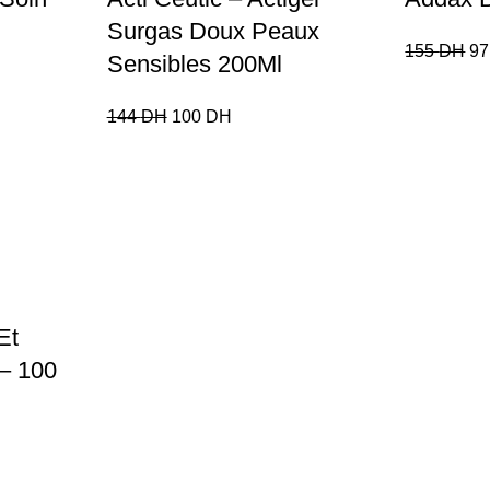
Surgas Doux Peaux
155
DH
9
Sensibles 200Ml
144
DH
100
DH
Et
 – 100