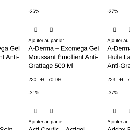
-26%
-27%
Ajouter au panier
Ajouter au
ga Gel
A-Derma – Exomega Gel
A-Derm
t Anti-
Moussant Émollient Anti-
Huile L
Grattage 500 Ml
Anti-Gr
230
DH
170
DH
233
DH
1
-31%
-37%
Ajouter au panier
Ajouter au
 Soin
Acti Ceutic – Actigel
Addax B