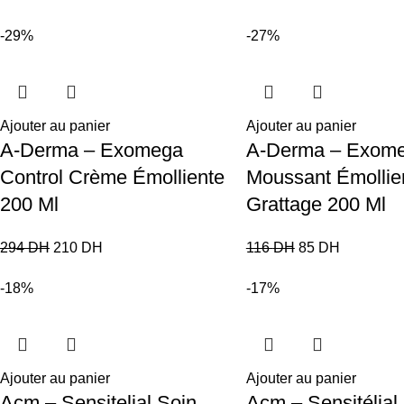
-29%
-27%
Ajouter au panier
Ajouter au panier
A-Derma – Exomega
A-Derma – Exome
Control Crème Émolliente
Moussant Émollien
200 Ml
Grattage 200 Ml
294
DH
210
DH
116
DH
85
DH
-18%
-17%
Ajouter au panier
Ajouter au panier
Acm – Sensitelial Soin
Acm – Sensitélial