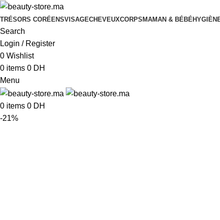
TRÉSORS CORÉENS
VISAGE
CHEVEUX
CORPS
MAMAN & BÉBÉ
HYGIÈNE
Search
Login / Register
0
Wishlist
0
items
0
DH
Menu
0
items
0
DH
-21%