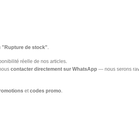
u
"Rupture de stock"
.
onibilité réelle de nos articles.
 nous
contacter directement sur WhatsApp
— nous serons rav
romotions
et
codes promo
.