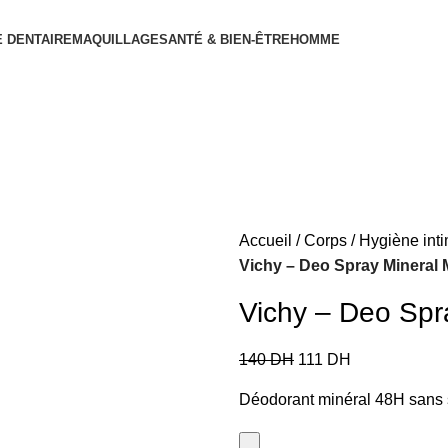
 DENTAIRE
MAQUILLAGE
SANTÉ & BIEN-ÊTRE
HOMME
Accueil
Corps
Hygiène inti
Vichy – Deo Spray Mineral 
Vichy – Deo Spr
140
DH
111
DH
Déodorant minéral 48H sans 