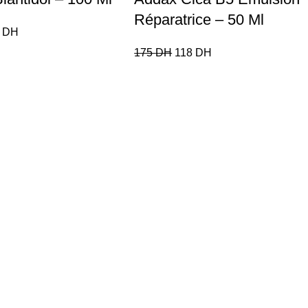
Réparatrice – 50 Ml
7
DH
175
DH
118
DH