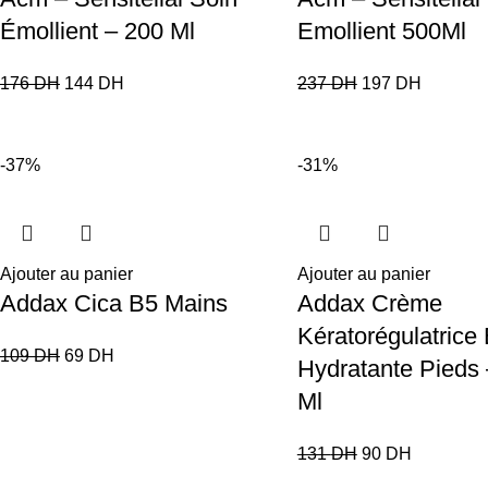
Émollient – 200 Ml
Emollient 500Ml
176
DH
144
DH
237
DH
197
DH
-37%
-31%
Ajouter au panier
Ajouter au panier
Addax Cica B5 Mains
Addax Crème
Kératorégulatrice 
109
DH
69
DH
Hydratante Pieds
Ml
131
DH
90
DH