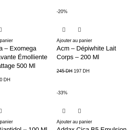
-20%
 panier
Ajouter au panier
a – Exomega
Acm – Dépiwhite Lait
avante Émolliente
Corps – 200 Ml
attage 500 Ml
245
DH
197
DH
70
DH
-33%
 panier
Ajouter au panier
iantidol – 100 Ml
Addax Cica B5 Emulsion