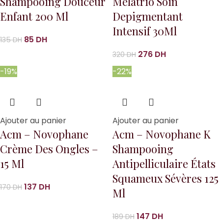
Shampooing Douceur
Melatrio Soin
Enfant 200 Ml
Depigmentant
Intensif 30Ml
85
DH
135
DH
276
DH
320
DH
-19%
-22%
Ajouter au panier
Ajouter au panier
Acm – Novophane
Acm – Novophane K
Crème Des Ongles –
Shampooing
15 Ml
Antipelliculaire États
Squameux Sévères 125
137
DH
170
DH
Ml
147
DH
189
DH