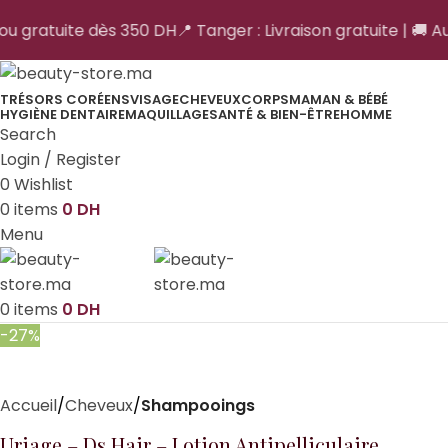
 ou gratuite dès 350 DH
📍 Tanger : Livraison gratuite | 🚚 Au
TRÉSORS CORÉENS
VISAGE
CHEVEUX
CORPS
MAMAN & BÉBÉ
HYGIÈNE DENTAIRE
MAQUILLAGE
SANTÉ & BIEN-ÊTRE
HOMME
Search
Login / Register
0
Wishlist
0
items
0
DH
Menu
0
items
0
DH
-27%
Accueil
Cheveux
Shampooings
Uriage – Ds Hair – Lotion Antipelliculaire