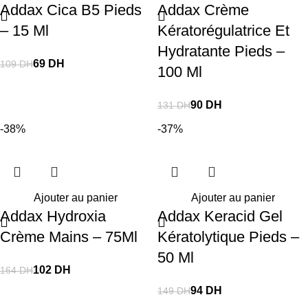
Addax Cica B5 Pieds
Addax Crème
– 15 Ml
Kératorégulatrice Et
Hydratante Pieds –
69
DH
109
DH
100 Ml
90
DH
131
DH
-38%
-37%
Ajouter au panier
Ajouter au panier
Addax Hydroxia
Addax Keracid Gel
Crème Mains – 75Ml
Kératolytique Pieds –
50 Ml
102
DH
164
DH
94
DH
149
DH