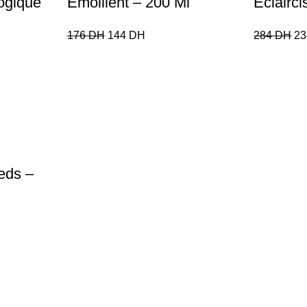
ogique
Émollient – 200 Ml
Eclairc
176
DH
144
DH
284
DH
2
eds –