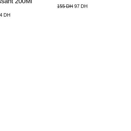
issant 200Ml
155
DH
97
DH
34
DH