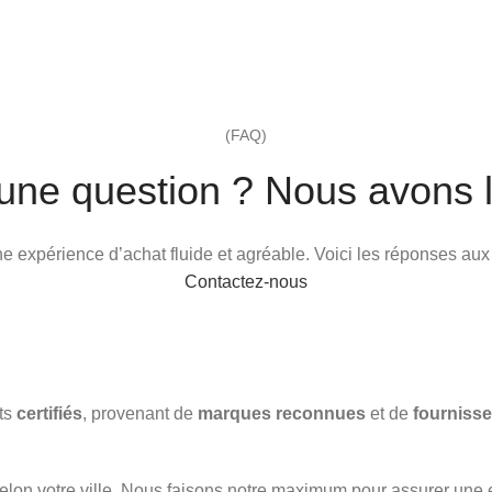
(FAQ)
une question ? Nous avons l
 une expérience d’achat fluide et agréable. Voici les réponses au
Contactez-nous
its
certifiés
, provenant de
marques reconnues
et de
fournisse
elon votre ville. Nous faisons notre maximum pour assurer une 