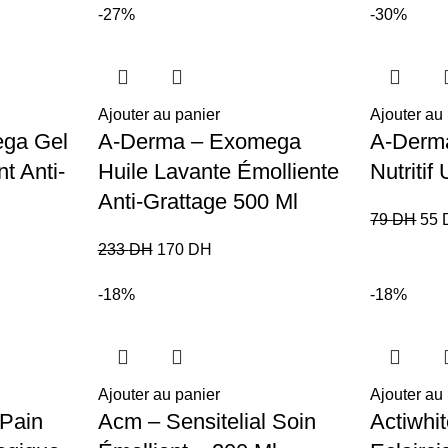
-27%
-30%
Ajouter au panier
Ajouter au
ga Gel
A-Derma – Exomega
A-Derma
t Anti-
Huile Lavante Émolliente
Nutritif
Anti-Grattage 500 Ml
79
DH
55
233
DH
170
DH
-18%
-18%
Ajouter au panier
Ajouter au
 Pain
Acm – Sensitelial Soin
Actiwhit