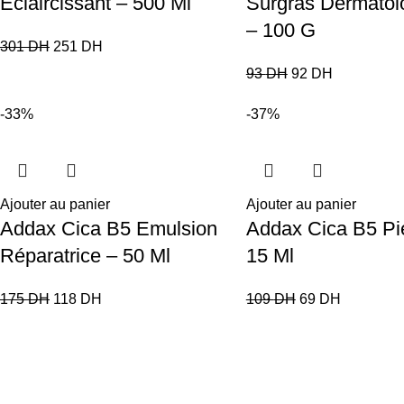
Éclaircissant – 500 Ml
Surgras Dermatol
– 100 G
301
DH
251
DH
93
DH
92
DH
-33%
-37%
Ajouter au panier
Ajouter au panier
Addax Cica B5 Emulsion
Addax Cica B5 Pi
Réparatrice – 50 Ml
15 Ml
175
DH
118
DH
109
DH
69
DH