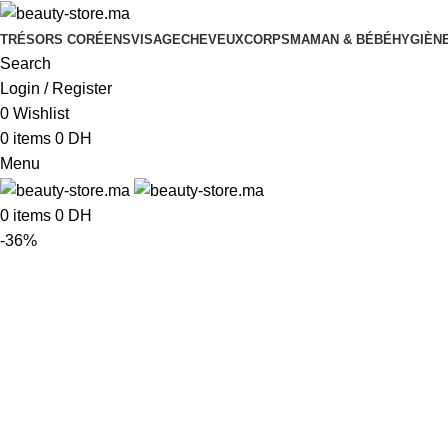
TRÉSORS CORÉENS
VISAGE
CHEVEUX
CORPS
MAMAN & BÉBÉ
HYGIÈNE
Search
Login / Register
0
Wishlist
0
items
0
DH
Menu
0
items
0
DH
-36%