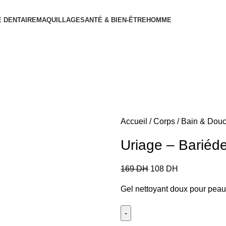
 DENTAIRE
MAQUILLAGE
SANTÉ & BIEN-ÊTRE
HOMME
Accueil
Corps
Bain & Dou
Uriage – Bariéd
169
DH
108
DH
Gel nettoyant doux pour peaux 