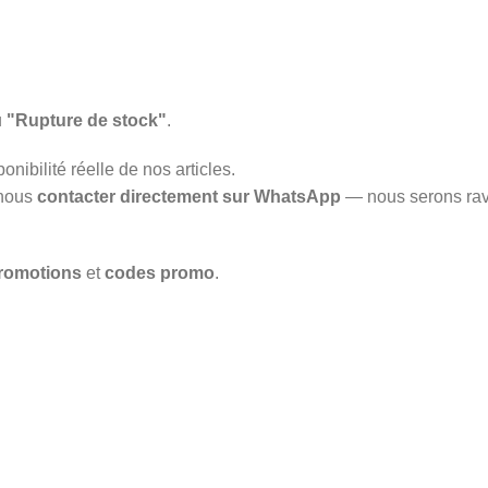
u
"Rupture de stock"
.
onibilité réelle de nos articles.
 nous
contacter directement sur WhatsApp
— nous serons rav
romotions
et
codes promo
.