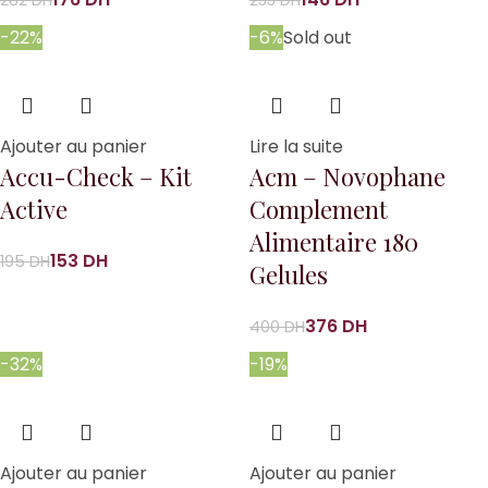
282
DH
233
DH
-22%
-6%
Sold out
Ajouter au panier
Lire la suite
Accu-Check – Kit
Acm – Novophane
Active
Complement
Alimentaire 180
153
DH
195
DH
Gelules
376
DH
400
DH
-32%
-19%
Ajouter au panier
Ajouter au panier