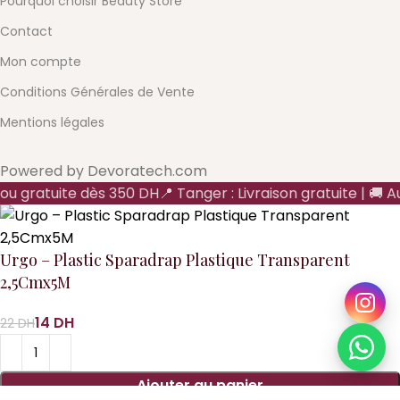
Pourquoi choisir Beauty Store
Contact
Mon compte
Conditions Générales de Vente
Mentions légales
Powered by Devoratech.com
 ou gratuite dès 350 DH
📍 Tanger : Livraison gratuite | 🚚 Au
Urgo – Plastic Sparadrap Plastique Transparent
2,5Cmx5M
DH
DH
Ajouter au panier