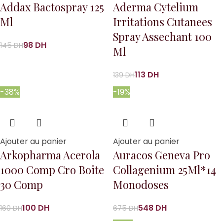
Addax Bactospray 125
Aderma Cytelium
Ml
Irritations Cutanees
Spray Assechant 100
98
DH
145
DH
Ml
113
DH
139
DH
-38%
-19%
Ajouter au panier
Ajouter au panier
Arkopharma Acerola
Auracos Geneva Pro
1000 Comp Cro Boite
Collagenium 25Ml*14
30 Comp
Monodoses
100
DH
548
DH
160
DH
675
DH