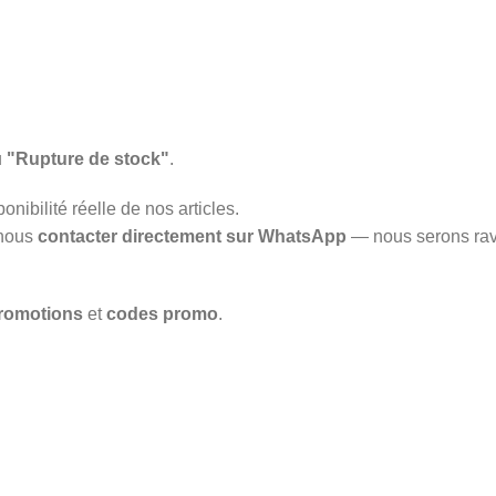
u
"Rupture de stock"
.
onibilité réelle de nos articles.
 nous
contacter directement sur WhatsApp
— nous serons rav
romotions
et
codes promo
.