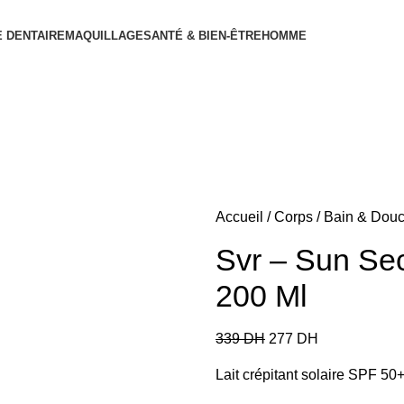
 DENTAIRE
MAQUILLAGE
SANTÉ & BIEN-ÊTRE
HOMME
Accueil
Corps
Bain & Dou
Svr – Sun Sec
200 Ml
339
DH
277
DH
Lait crépitant solaire SPF 50+