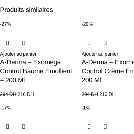
Produits similaires
-27%
-29%
Ajouter au panier
Ajouter au panier
A-Derma – Exomega
A-Derma – Exom
Control Baume Émollient
Control Crème Ém
– 200 Ml
200 Ml
294
DH
216
DH
294
DH
210
DH
-17%
-1%