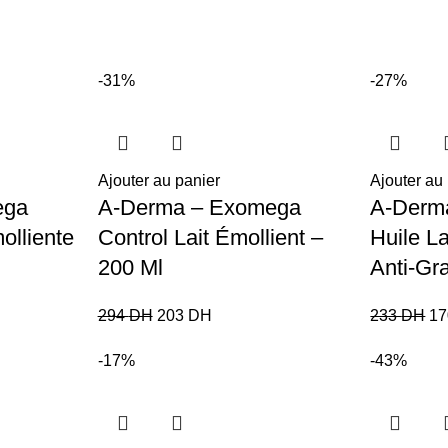
-31%
-27%
Ajouter au panier
Ajouter au
ega
A-Derma – Exomega
A-Derm
olliente
Control Lait Émollient –
Huile L
200 Ml
Anti-Gr
294
DH
203
DH
233
DH
1
-17%
-43%