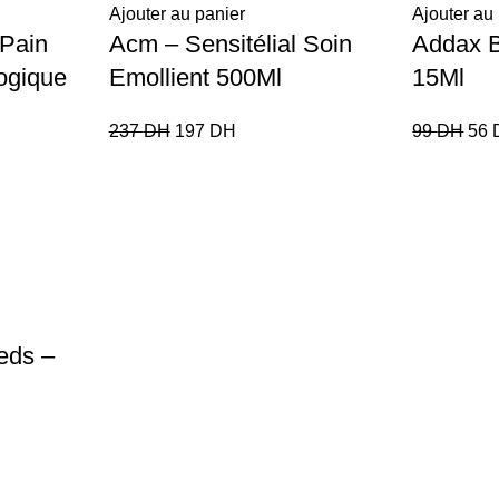
Ajouter au panier
Ajouter au
 Pain
Acm – Sensitélial Soin
Addax 
ogique
Emollient 500Ml
15Ml
237
DH
197
DH
99
DH
56
eds –