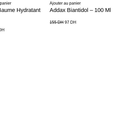
 panier
Ajouter au panier
Baume Hydratant
Addax Biantidol – 100 Ml
155
DH
97
DH
DH