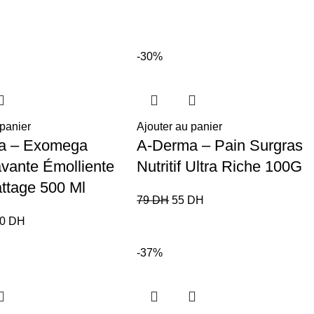
-30%
 panier
Ajouter au panier
a – Exomega
A-Derma – Pain Surgras
avante Émolliente
Nutritif Ultra Riche 100G
attage 500 Ml
79
DH
55
DH
70
DH
-37%