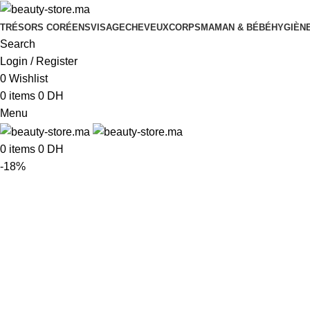
TRÉSORS CORÉENS
VISAGE
CHEVEUX
CORPS
MAMAN & BÉBÉ
HYGIÈNE
Search
Login / Register
0
Wishlist
0
items
0
DH
Menu
0
items
0
DH
-18%