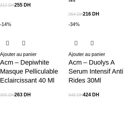
255
DH
312
DH
216
DH
264
DH
-14%
-34%
Ajouter au panier
Ajouter au panier
Acm – Depiwhite
Acm – Duolys A
Masque Pelliculable
Serum Intensif Anti
Eclaircissant 40 Ml
Rides 30Ml
263
DH
424
DH
305
DH
645
DH