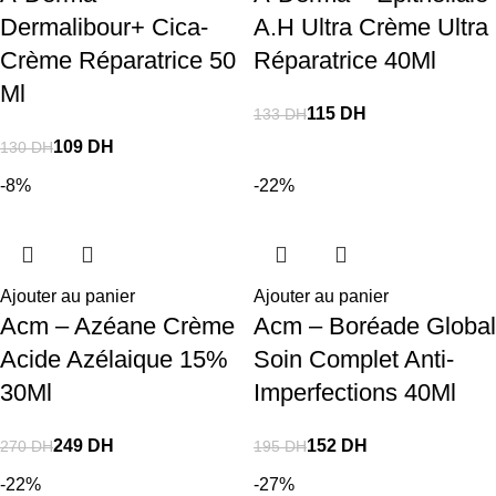
Dermalibour+ Cica-
A.H Ultra Crème Ultra
Crème Réparatrice 50
Réparatrice 40Ml
Ml
115
DH
133
DH
109
DH
130
DH
-8%
-22%
Ajouter au panier
Ajouter au panier
Acm – Azéane Crème
Acm – Boréade Global
Acide Azélaique 15%
Soin Complet Anti-
30Ml
Imperfections 40Ml
249
DH
152
DH
270
DH
195
DH
-22%
-27%