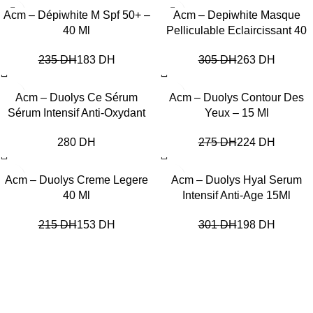
-22%
-14%
Acm – Dépiwhite M Spf 50+ –
Acm – Depiwhite Masque
40 Ml
Pelliculable Eclaircissant 40
Ml
235
DH
183
DH
305
DH
263
DH
-19%
Acm – Duolys Ce Sérum
Acm – Duolys Contour Des
Sérum Intensif Anti-Oxydant
Yeux – 15 Ml
DH
275
DH
224
DH
-29%
-34%
Acm – Duolys Creme Legere
Acm – Duolys Hyal Serum
40 Ml
Intensif Anti-Age 15Ml
215
DH
153
DH
301
DH
198
DH