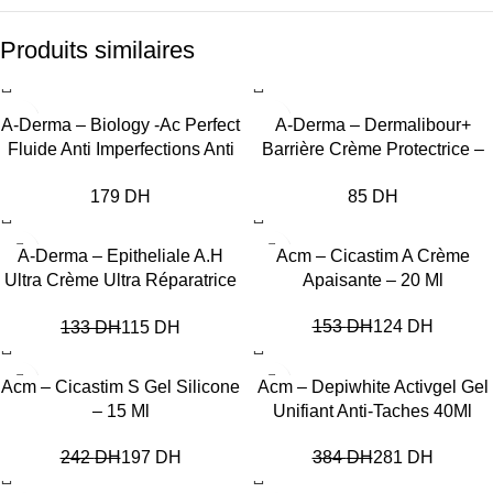
Produits similaires
A-Derma – Biology -Ac Perfect
A-Derma – Dermalibour+
Fluide Anti Imperfections Anti
Barrière Crème Protectrice –
Marques 40Ml
50 Ml
DH
DH
-14%
-19%
A-Derma – Epitheliale A.H
Acm – Cicastim A Crème
Ultra Crème Ultra Réparatrice
Apaisante – 20 Ml
40Ml
153
DH
124
DH
133
DH
115
DH
-19%
-27%
Acm – Cicastim S Gel Silicone
Acm – Depiwhite Activgel Gel
– 15 Ml
Unifiant Anti-Taches 40Ml
242
DH
197
DH
384
DH
281
DH