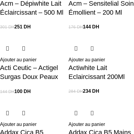
Acm – Dépiwhite Lait
Acm – Sensitelial Soin
Éclaircissant – 500 Ml
Émollient – 200 Ml
251
DH
144
DH
301
DH
176
DH
Ajouter au panier
Ajouter au panier
Acti Ceutic – Actigel
Actiwhite Lait
Surgas Doux Peaux
Eclaircissant 200Ml
Sensibles 200Ml
234
DH
284
DH
100
DH
144
DH
Ajouter au panier
Ajouter au panier
Addax Cica B5
Addax Cica B5 Mains