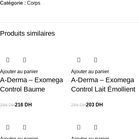
Catégorie :
Corps
Produits similaires
-27%
-25%
-30%
-17%
-31%
-33%
-31%
-27%
-20%
-18%
-18%
-37%
Ajouter au panier
Ajouter au panier
A-Derma – Exomega
A-Derma – Exomega
Control Baume
Control Lait Émollient
Émollient – 200 Ml
– 200 Ml
216
DH
203
DH
294
DH
294
DH
Ajouter au panier
Ajouter au panier