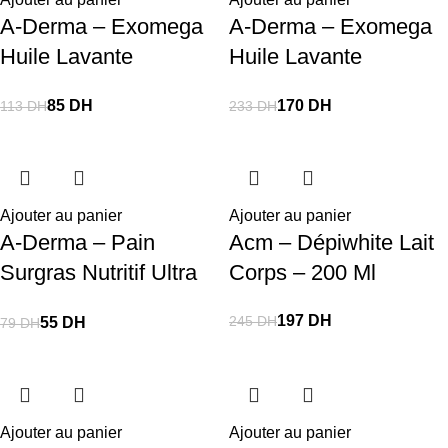
A-Derma – Exomega
A-Derma – Exomega
Huile Lavante
Huile Lavante
Émolliente Anti-
Émolliente Anti-
85
DH
170
DH
113
DH
233
DH
Grattage 200 Ml
Grattage 500 Ml
Ajouter au panier
Ajouter au panier
A-Derma – Pain
Acm – Dépiwhite Lait
Surgras Nutritif Ultra
Corps – 200 Ml
Riche 100G
197
DH
245
DH
55
DH
79
DH
Ajouter au panier
Ajouter au panier