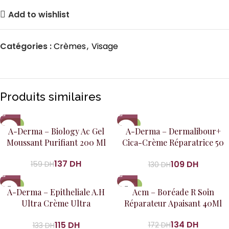
Add to wishlist
Catégories :
Crèmes
,
Visage
Produits similaires
-14%
-16%
A-Derma – Biology Ac Gel
A-Derma – Dermalibour+
Moussant Purifiant 200 Ml
Cica-Crème Réparatrice 50
Ml
137
DH
109
DH
159
DH
130
DH
-14%
-22%
A-Derma – Epitheliale A.H
Acm – Boréade R Soin
Ultra Crème Ultra
Réparateur Apaisant 40Ml
Réparatrice 40Ml
134
DH
115
DH
172
DH
133
DH