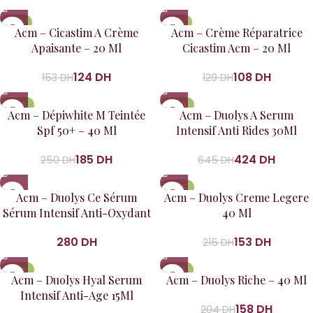
-19%
-16%
Acm – Cicastim A Crème
Acm – Crème Réparatrice
Apaisante – 20 Ml
Cicastim Acm – 20 Ml
124
DH
108
DH
153
DH
129
DH
-26%
-34%
Acm – Dépiwhite M Teintée
Acm – Duolys A Serum
Spf 50+ – 40 Ml
Intensif Anti Rides 30Ml
185
DH
424
DH
250
DH
645
DH
-29%
Acm – Duolys Ce Sérum
Acm – Duolys Creme Legere
Sérum Intensif Anti-Oxydant
40 Ml
DH
153
DH
215
DH
-34%
-23%
Acm – Duolys Hyal Serum
Acm – Duolys Riche – 40 Ml
Intensif Anti-Age 15Ml
158
DH
204
DH