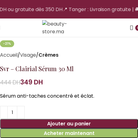
0 DH ou gratuite dès 350 DH
📍 Tanger : Livraison gratuite | 
-21%
Accueil
Visage
Crèmes
Svr – Clairial Sérum 30 Ml
349
DH
444
DH
Sérum anti-taches concentré et éclat.
Ajouter au panier
Acheter maintenant