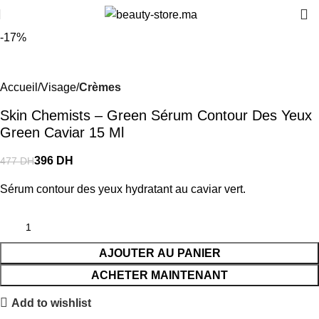
DH ou gratuite dès 350 DH
📍 Tanger : Livraison gratuite | 🚚 Autr
-17%
Accueil
Visage
Crèmes
Skin Chemists – Green Sérum Contour Des Yeux
Green Caviar 15 Ml
396
DH
477
DH
Sérum contour des yeux hydratant au caviar vert.
AJOUTER AU PANIER
ACHETER MAINTENANT
Add to wishlist