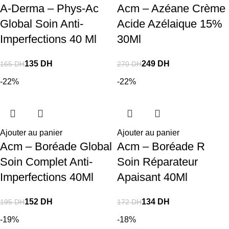
A-Derma – Phys-Ac
Acm – Azéane Crème
Global Soin Anti-
Acide Azélaique 15%
Imperfections 40 Ml
30Ml
135
DH
249
DH
165
DH
270
DH
-22%
-22%
Ajouter au panier
Ajouter au panier
Acm – Boréade Global
Acm – Boréade R
Soin Complet Anti-
Soin Réparateur
Imperfections 40Ml
Apaisant 40Ml
152
DH
134
DH
195
DH
172
DH
-19%
-18%