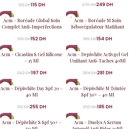
249
DH
115
DH
270
DH
133
DH
-22%
-17%
Acm – Boréade Global Soin
Acm – Boréade M Soin
Complet Anti-Imperfections
Séborégulateur Matifiant
40Ml
40Ml
152
DH
154
DH
195
DH
185
DH
-19%
-27%
Acm – Cicastim S Gel Silicone
Acm – Depiwhite Activgel Gel
– 15 Ml
Unifiant Anti-Taches 40Ml
197
DH
281
DH
242
DH
384
DH
-18%
-26%
Acm – Dépiwhite Day Spf 20 –
Acm – Dépiwhite M Teintée
40 Ml
Spf 50+ – 40 Ml
255
DH
185
DH
312
DH
250
DH
-22%
-34%
Acm – Dépiwhite S Spf 50+ –
Acm – Duolys A Serum
50 Ml
Intensif Anti Rides 30Ml