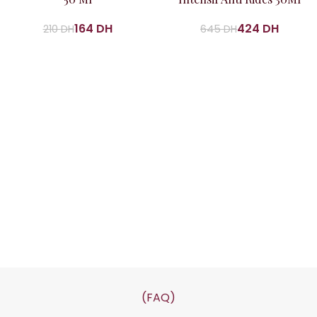
164
DH
424
DH
210
DH
645
DH
(FAQ)