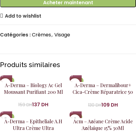
Acheter maintenant
Add to wishlist
Catégories :
Crèmes
,
Visage
Produits similaires
-14%
-16%
A-Derma – Biology Ac Gel
A-Derma – Dermalibour+
Moussant Purifiant 200 Ml
Cica-Crème Réparatrice 50
Ml
137
DH
109
DH
159
DH
130
DH
-14%
-8%
A-Derma – Epitheliale A.H
Acm – Azéane Crème Acide
Ultra Crème Ultra
Azélaique 15% 30Ml
Réparatrice 40Ml