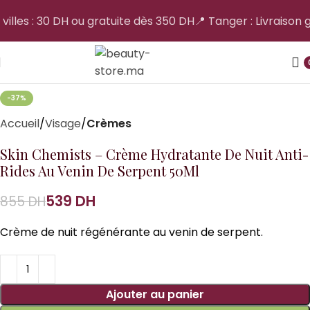
 villes : 30 DH ou gratuite dès 350 DH
📍 Tanger : Livraison g
-37%
Accueil
Visage
Crèmes
Skin Chemists – Crème Hydratante De Nuit Anti-
Rides Au Venin De Serpent 50Ml
539
DH
855
DH
Crème de nuit régénérante au venin de serpent.
Ajouter au panier