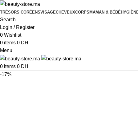
TRÉSORS CORÉENS
VISAGE
CHEVEUX
CORPS
MAMAN & BÉBÉ
HYGIÈNE
Search
Login / Register
0
Wishlist
0
items
0
DH
Menu
0
items
0
DH
-17%