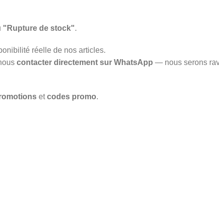
u
"Rupture de stock"
.
onibilité réelle de nos articles.
 nous
contacter directement sur WhatsApp
— nous serons rav
romotions
et
codes promo
.