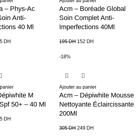
 panier
Ajouter au panier
a – Phys-Ac
Acm – Boréade Global
oin Anti-
Soin Complet Anti-
ctions 40 Ml
Imperfections 40Ml
35
DH
195
DH
152
DH
-18%
 panier
Ajouter au panier
épiwhite M
Acm – Dépiwhite Mousse
 Spf 50+ – 40 Ml
Nettoyante Éclaircissante
200Ml
85
DH
305
DH
249
DH