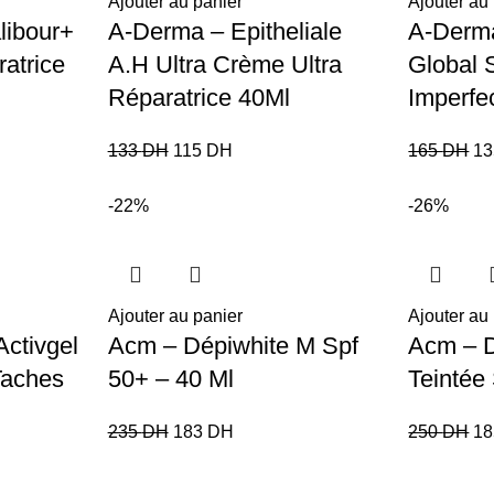
Ajouter au panier
Ajouter au
libour+
A-Derma – Epitheliale
A-Derm
atrice
A.H Ultra Crème Ultra
Global S
Réparatrice 40Ml
Imperfe
133
DH
115
DH
165
DH
1
-22%
-26%
Ajouter au panier
Ajouter au
ctivgel
Acm – Dépiwhite M Spf
Acm – D
Taches
50+ – 40 Ml
Teintée
235
DH
183
DH
250
DH
1