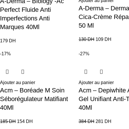
A-Derma – Biology -Ac
Ajouter au panier
A-Derma – Derma
Perfect Fluide Anti
Cica-Crème Répar
Imperfections Anti
50 Ml
Marques 40Ml
130
DH
109
DH
179
DH
-17%
-27%
Ajouter au panier
Ajouter au panier
Acm – Boréade M Soin
Acm – Depiwhite A
Séborégulateur Matifiant
Gel Unifiant Anti-
40Ml
40Ml
185
DH
154
DH
384
DH
281
DH