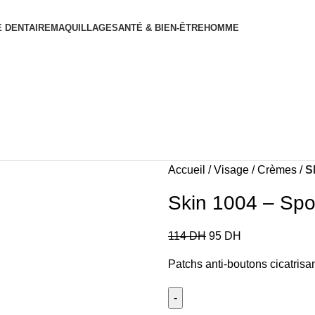
 DENTAIRE
MAQUILLAGE
SANTÉ & BIEN-ÊTRE
HOMME
Accueil
Visage
Crèmes
S
Skin 1004 – Spo
114
DH
95
DH
Patchs anti-boutons cicatrisan