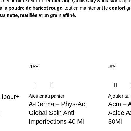
es
et
ternir
le teint. Le
Poremizing Quick Clay Stick Mask
agi
à la
poudre de haricot rouge
, tout en maintenant le
confort
gr
lus nette
,
matifiée
et un
grain affiné
.
-18%
-8%
libour+
Ajouter au panier
Ajouter au
A-Derma – Phys-Ac
Acm – 
Global Soin Anti-
Acide A
l
Imperfections 40 Ml
30Ml