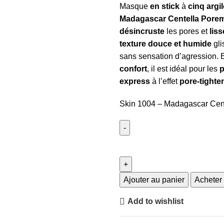
Masque
en stick
à
cinq argi
Madagascar Centella Porem
désincruste
les pores et
liss
texture douce et humide
gli
sans sensation d’agression. 
confort
, il est idéal pour les
p
express
à l’effet
pore-tighte
Skin 1004 – Madagascar Cent
Ajouter au panier
Acheter
Add to wishlist