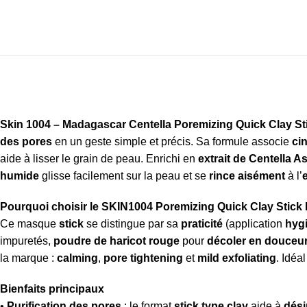
Skin 1004 – Madagascar Centella Poremizing Quick Clay St
des pores
en un geste simple et précis. Sa formule associe
ci
aide à lisser le grain de peau. Enrichi en
extrait de Centella As
humide
glisse facilement sur la peau et se
rince aisément
à l’
Pourquoi choisir le SKIN1004 Poremizing Quick Clay Stick
Ce masque
stick
se distingue par sa
praticité
(application
hyg
impuretés,
poudre de haricot rouge
pour
décoler en douceu
la marque :
calming
,
pore tightening
et
mild exfoliating
. Idéa
Bienfaits principaux
•
Purification des pores
: le format
stick type clay
aide à
dési