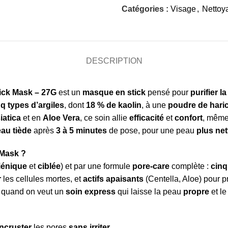
Catégories :
Visage
,
Nettoy
DESCRIPTION
ick Mask – 27G
est un
masque en stick
pensé pour
purifier l
nq types d’argiles
, dont
18 % de kaolin
, à une
poudre de hari
iatica
et en
Aloe Vera
, ce soin allie
efficacité
et
confort
, même
eau tiède
après
3 à 5 minutes
de pose, pour une peau
plus net
 Mask ?
iénique
et
ciblée
) et par une formule
pore-care
complète :
cinq
r
les cellules mortes, et
actifs apaisants
(Centella, Aloe) pour p
l quand on veut un
soin express
qui laisse la peau
propre
et le
ncruster
les pores
sans irriter
.