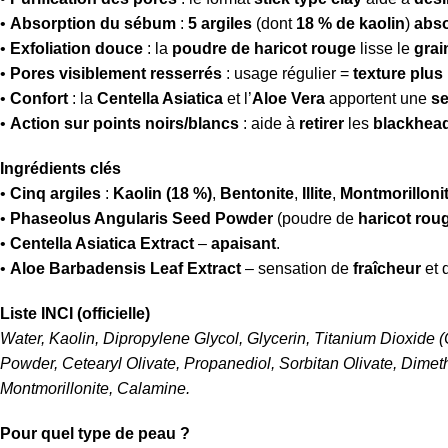
•
Absorption du sébum
:
5 argiles
(dont
18 % de kaolin
)
abs
•
Exfoliation douce
: la
poudre de haricot rouge
lisse le
grai
•
Pores visiblement resserrés
: usage régulier =
texture plus
•
Confort
: la
Centella Asiatica
et l’
Aloe Vera
apportent une
se
•
Action sur points noirs/blancs
: aide à
retirer
les
blackhea
Ingrédients clés
•
Cinq argiles
:
Kaolin (18 %)
,
Bentonite
,
Illite
,
Montmorilloni
•
Phaseolus Angularis Seed Powder
(poudre de
haricot rou
•
Centella Asiatica Extract
–
apaisant
.
•
Aloe Barbadensis Leaf Extract
– sensation de
fraîcheur
et 
Liste INCI (officielle)
Water, Kaolin, Dipropylene Glycol, Glycerin, Titanium Dioxide
Powder, Cetearyl Olivate, Propanediol, Sorbitan Olivate, Dimethi
Montmorillonite, Calamine.
Pour quel type de peau ?