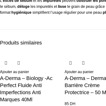
L’
excès de sébum
et les
impuretés
peuvent
obstruer les por
le sébum,
déloge
les impuretés et
lisse
le grain de peau grâce 
format
hygiénique
simplifient l’usage régulier pour une peau
p
Produits similaires
Ajouter au panier
Ajouter au panier
A-Derma – Biology -Ac
A-Derma – Derma
Perfect Fluide Anti
Barrière Crème
Imperfections Anti
Protectrice – 50 M
Marques 40Ml
85
DH