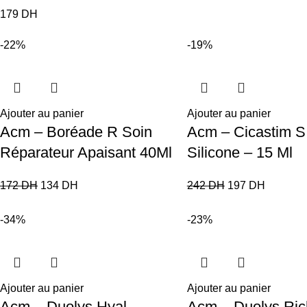
179
DH
-22%
-19%
Ajouter au panier
Ajouter au panier
Acm – Boréade R Soin
Acm – Cicastim S
Réparateur Apaisant 40Ml
Silicone – 15 Ml
172
DH
134
DH
242
DH
197
DH
-34%
-23%
Ajouter au panier
Ajouter au panier
Acm – Duolys Hyal
Acm – Duolys Ric