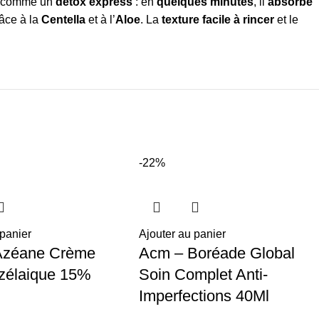
t comme un
détox express
: en
quelques minutes
, il
absorbe
âce à la
Centella
et à l’
Aloe
. La
texture facile à rincer
et le
-22%
 panier
Ajouter au panier
Azéane Crème
Acm – Boréade Global
zélaique 15%
Soin Complet Anti-
Imperfections 40Ml