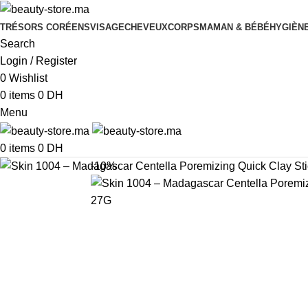
TRÉSORS CORÉENS
VISAGE
CHEVEUX
CORPS
MAMAN & BÉBÉ
HYGIÈNE
Search
Login / Register
0
Wishlist
0
items
0
DH
Menu
0
items
0
DH
-10%