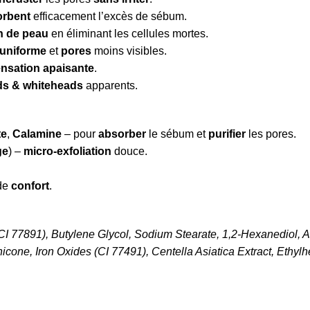
orbent
efficacement l’excès de sébum.
n de peau
en éliminant les cellules mortes.
 uniforme
et
pores
moins visibles.
nsation apaisante
.
ds & whiteheads
apparents.
te
,
Calamine
– pour
absorber
le sébum et
purifier
les pores.
ge
) –
micro-exfoliation
douce.
de
confort
.
 (CI 77891), Butylene Glycol, Sodium Stearate, 1,2-Hexanediol,
cone, Iron Oxides (CI 77491), Centella Asiatica Extract, Ethylhex