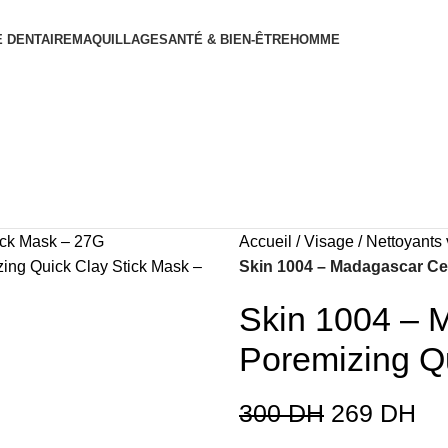
 DENTAIRE
MAQUILLAGE
SANTÉ & BIEN-ÊTRE
HOMME
Accueil
Visage
Nettoyants
Skin 1004 – Madagascar Cen
Skin 1004 – 
Poremizing Q
300
DH
269
DH