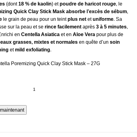
les
(dont
18 % de kaolin
) et
poudre de haricot rouge
, le
izing Quick Clay Stick Mask
absorbe l’excès de sébum
,
e
le grain de peau pour un teint
plus net
et
uniforme
. Sa
sse sur la peau et se
rince facilement
après
3 à 5 minutes
,
Enrichi en
Centella Asiatica
et en
Aloe Vera
pour plus de
eaux grasses, mixtes et normales
en quête d’un
soin
ning
et
mild exfoliating
.
ella Poremizing Quick Clay Stick Mask – 27G
 maintenant