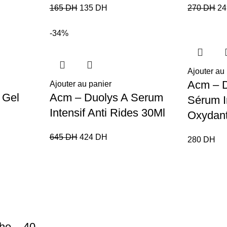
165
DH
135
DH
270
DH
2
-34%
Ajouter au
Acm – 
Ajouter au panier
 Gel
Acm – Duolys A Serum
Sérum In
Intensif Anti Rides 30Ml
Oxydan
645
DH
424
DH
280
DH
he – 40