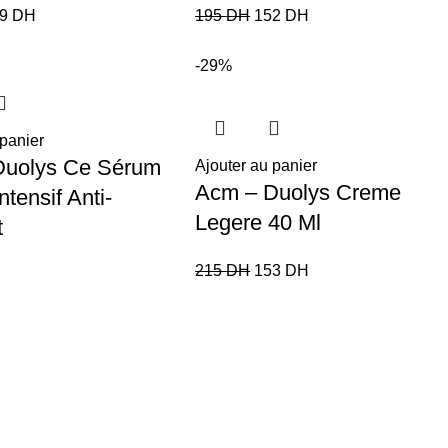
49
DH
195
DH
152
DH
-29%
 panier
Duolys Ce Sérum
Ajouter au panier
Acm – Duolys Creme
tensif Anti-
Legere 40 Ml
t
215
DH
153
DH