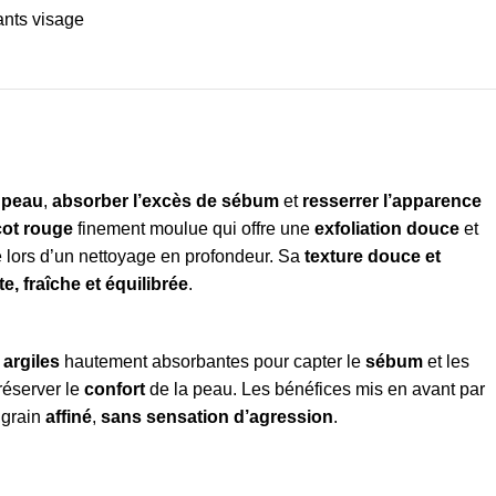
ants visage
a peau
,
absorber l’excès de sébum
et
resserrer l’apparence
cot rouge
finement moulue qui offre une
exfoliation douce
et
 lors d’un nettoyage en profondeur. Sa
texture douce et
te, fraîche et équilibrée
.
 argiles
hautement absorbantes pour capter le
sébum
et les
réserver le
confort
de la peau. Les bénéfices mis en avant par
 grain
affiné
,
sans sensation d’agression
.