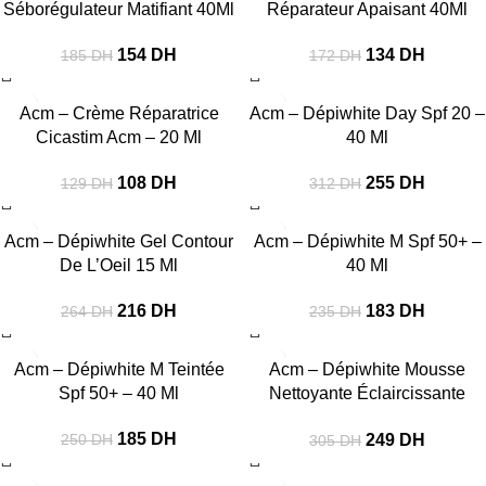
Séborégulateur Matifiant 40Ml
Réparateur Apaisant 40Ml
154
DH
134
DH
185
DH
172
DH
-16%
-18%
Acm – Crème Réparatrice
Acm – Dépiwhite Day Spf 20 –
Cicastim Acm – 20 Ml
40 Ml
108
DH
255
DH
129
DH
312
DH
-18%
-22%
Acm – Dépiwhite Gel Contour
Acm – Dépiwhite M Spf 50+ –
De L’Oeil 15 Ml
40 Ml
216
DH
183
DH
264
DH
235
DH
-26%
-18%
Acm – Dépiwhite M Teintée
Acm – Dépiwhite Mousse
Spf 50+ – 40 Ml
Nettoyante Éclaircissante
200Ml
185
DH
249
DH
250
DH
305
DH
-34%