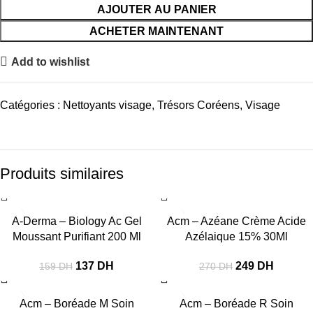
AJOUTER AU PANIER
ACHETER MAINTENANT
Add to wishlist
Catégories :
Nettoyants visage
,
Trésors Coréens
,
Visage
Produits similaires
-14%
-8%
A-Derma – Biology Ac Gel
Acm – Azéane Crème Acide
Moussant Purifiant 200 Ml
Azélaique 15% 30Ml
137
DH
249
DH
159
DH
270
DH
-17%
-22%
Acm – Boréade M Soin
Acm – Boréade R Soin