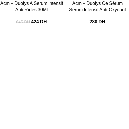
Acm – Duolys A Serum Intensif
Acm – Duolys Ce Sérum
Anti Rides 30Ml
Sérum Intensif Anti-Oxydant
424
DH
280
DH
645
DH