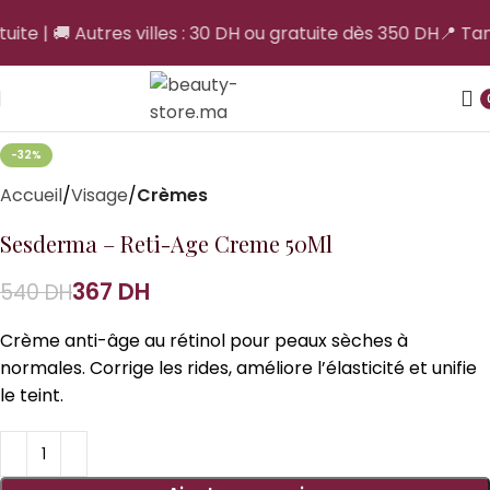
uite | 🚚 Autres villes : 30 DH ou gratuite dès 350 DH
📍 Tang
-32%
Accueil
Visage
Crèmes
Sesderma – Reti-Age Creme 50Ml
367
DH
540
DH
Crème anti-âge au rétinol pour peaux sèches à
normales. Corrige les rides, améliore l’élasticité et unifie
le teint.