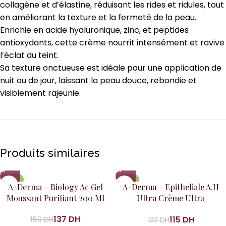
collagène et d’élastine, réduisant les rides et ridules, tout
en améliorant la texture et la fermeté de la peau.
Enrichie en acide hyaluronique, zinc, et peptides
antioxydants, cette crème nourrit intensément et ravive
l’éclat du teint.
Sa texture onctueuse est idéale pour une application de
nuit ou de jour, laissant la peau douce, rebondie et
visiblement rajeunie.
Produits similaires
-14%
-14%
A-Derma – Biology Ac Gel
A-Derma – Epitheliale A.H
Moussant Purifiant 200 Ml
Ultra Crème Ultra
Réparatrice 40Ml
137
DH
115
DH
159
DH
133
DH