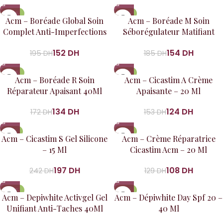
-22%
-17%
Acm – Boréade Global Soin
Acm – Boréade M Soin
Complet Anti-Imperfections
Séborégulateur Matifiant
40Ml
40Ml
152
DH
154
DH
195
DH
185
DH
-22%
-19%
Acm – Boréade R Soin
Acm – Cicastim A Crème
Réparateur Apaisant 40Ml
Apaisante – 20 Ml
134
DH
124
DH
172
DH
153
DH
-19%
-16%
Acm – Cicastim S Gel Silicone
Acm – Crème Réparatrice
– 15 Ml
Cicastim Acm – 20 Ml
197
DH
108
DH
242
DH
129
DH
-27%
-18%
Acm – Depiwhite Activgel Gel
Acm – Dépiwhite Day Spf 20 –
Unifiant Anti-Taches 40Ml
40 Ml