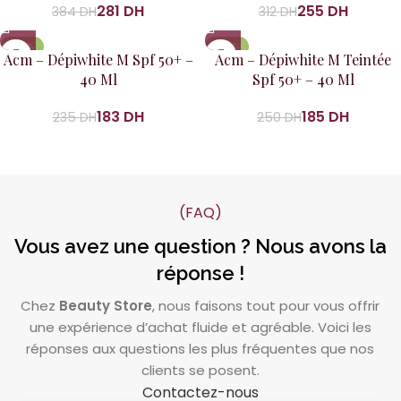
281
DH
255
DH
384
DH
312
DH
-22%
-26%
Acm – Dépiwhite M Spf 50+ –
Acm – Dépiwhite M Teintée
40 Ml
Spf 50+ – 40 Ml
183
DH
185
DH
235
DH
250
DH
(FAQ)
Vous avez une question ? Nous avons la
réponse !
Chez
Beauty Store
, nous faisons tout pour vous offrir
une expérience d’achat fluide et agréable. Voici les
réponses aux questions les plus fréquentes que nos
clients se posent.
Contactez-nous